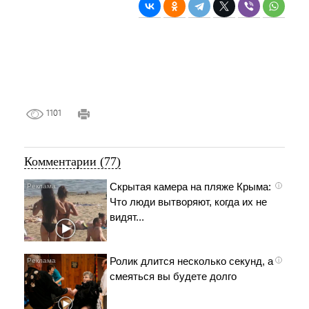
1101
Комментарии (77)
Скрытая камера на пляже Крыма:
i
Что люди вытворяют, когда их не
видят...
Ролик длится несколько секунд, а
i
смеяться вы будете долго