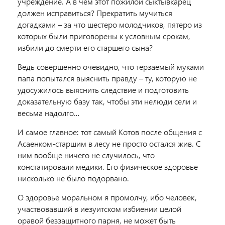
учреждение. А в чем этот пожилой сыктывкарец
должен исправиться? Прекратить мучиться
догадками – за что шестеро молодчиков, пятеро из
которых были приговорены к условным срокам,
избили до смерти его старшего сына?
Ведь совершенно очевидно, что терзаемый муками
папа попытался выяснить правду – ту, которую не
удосужилось выяснить следствие и подготовить
доказательную базу так, чтобы эти нелюди сели и
весьма надолго…
И самое главное: тот самый Котов после общения с
Асаенком-старшим в лесу не просто остался жив. С
ним вообще ничего не случилось, что
констатировали медики. Его физическое здоровье
нисколько не было подорвано.
О здоровье моральном я промолчу, ибо человек,
участвовавший в иезуитском избиении целой
оравой беззащитного парня, не может быть