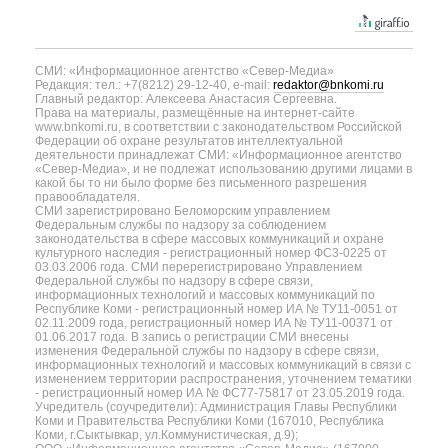
СМИ: «Информационное агентство «Север-Медиа»
Редакция: тел.: +7(8212) 29-12-40, e-mail:
redaktor@bnkomi.ru
Главный редактор: Алексеева Анастасия Сергеевна.
Права на материалы, размещённые на интернет-сайте
www.bnkomi.ru, в соответствии с законодательством Российской
Федерации об охране результатов интеллектуальной
деятельности принадлежат СМИ: «Информационное агентство
«Север-Медиа», и не подлежат использованию другими лицами в
какой бы то ни было форме без письменного разрешения
правообладателя.
СМИ зарегистрировано Беломорским управлением
Федеральным службы по надзору за соблюдением
законодательства в сфере массовых коммуникаций и охране
культурного наследия - регистрационный номер ФС3-0225 от
03.03.2006 года. СМИ перерегистрировано Управлением
Федеральной службы по надзору в сфере связи,
информационных технологий и массовых коммуникаций по
Республике Коми - регистрационный номер ИА № ТУ11-0051 от
02.11.2009 года, регистрационный номер ИА № ТУ11-00371 от
01.06.2017 года. В запись о регистрации СМИ внесены
изменения Федеральной службы по надзору в сфере связи,
информационных технологий и массовых коммуникаций в связи с
изменением территории распространения, уточнением тематики
- регистрационный номер ИА № ФС77-75817 от 23.05.2019 года.
Учредитель (соучредители): Администрация Главы Республики
Коми и Правительства Республики Коми (167010, Республика
Коми, г.Сыктывкар, ул.Коммунистическая, д.9);