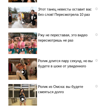
Этот танец невесты оставит вас
i
без слов! Пересмотрела 10 раз
Ржу не переставая, это видео
i
пересмотришь не раз
Ролик длится пару секунд, но вы
i
будете в шоке от увиденного
Ролик из Омска: вы будете
i
смеяться долго