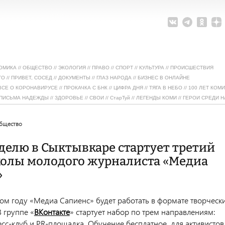
ОМИКА
//
ОБЩЕСТВО
//
ЭКОЛОГИЯ
//
ПРАВО
//
СПОРТ
//
КУЛЬТУРА
//
ПРОИСШЕСТВИЯ
ТО
//
ПРИВЕТ, СОСЕД
//
ДОКУМЕНТЫ
//
ГЛАЗ НАРОДА
//
БИЗНЕС В ОНЛАЙНЕ
ВСЕ О КОРОНАВИРУСЕ
//
ПРОКАЧКА С БНК
//
ЦИФРА ДНЯ
//
ТЯГА В НЕБО
//
100 ЛЕТ КОМИ
ПИСЬМА НАДЕЖДЫ
//
ЗДОРОВЬЕ
//
СВОИ
//
СтарТуй
//
ЛЕГЕНДЫ КОМИ
//
ГЕРОИ СРЕДИ Н
общество
делю в Сыктывкаре стартует третий
колы молодого журналиста «Медиа
»
ом году «Медиа Сапиенс» будет работать в формате творческ
 группе «
ВКонтакте
» стартует набор по трем направлениям:
есс-клуб и PR-площадка. Обучение бесплатное, для активистов