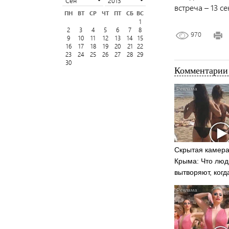
встреча – 13 
ПН
ВТ
СР
ЧТ
ПТ
СБ
ВС
1
2
3
4
5
6
7
8
970
9
10
11
12
13
14
15
16
17
18
19
20
21
22
23
24
25
26
27
28
29
30
Комментарии 
Скрытая камера
Крыма: Что люд
вытворяют, когд
видят...