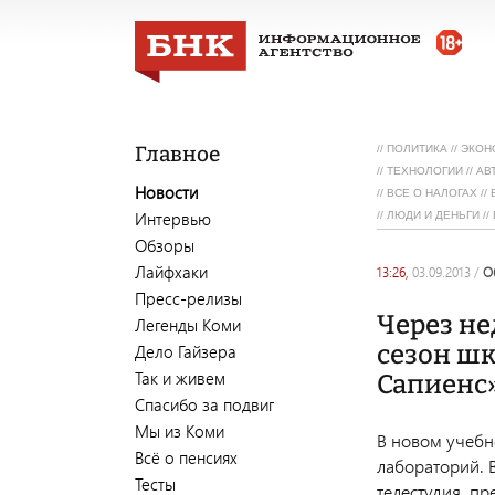
Главное
//
ПОЛИТИКА
//
ЭКОН
//
ТЕХНОЛОГИИ
//
АВ
Новости
//
ВСЕ О НАЛОГАХ
//
Интервью
//
ЛЮДИ И ДЕНЬГИ
//
Обзоры
Лайфхаки
13:26,
03.09.2013
/
Пресс-релизы
Через не
Легенды Коми
сезон ш
Дело Гайзера
Так и живем
Сапиенс
Спасибо за подвиг
Мы из Коми
В новом учебн
Всё о пенсиях
лабораторий. В
Тесты
телестудия, пр