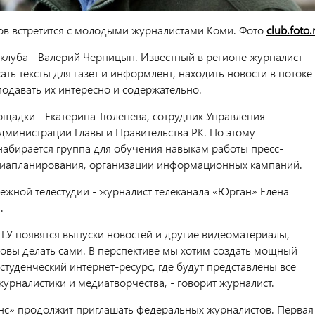
в встретится с молодыми журналистами Коми. Фото
club.foto.
-клуба - Валерий Черницын. Известный в регионе журналист
сать тексты для газет и информлент, находить новости в потоке
одавать их интересно и содержательно.
ощадки - Екатерина Тюленева, сотрудник Управления
министрации Главы и Правительства РК. По этому
абирается группа для обучения навыкам работы пресс-
диапланирования, организации информационных кампаний.
ежной телестудии - журналист телеканала «Юрган» Елена
.
тГУ появятся выпуски новостей и другие видеоматериалы,
товы делать сами. В перспективе мы хотим создать мощный
туденческий интернет-ресурс, где будут представлены все
урналистики и медиатворчества, - говорит журналист.
с» продолжит приглашать федеральных журналистов. Первая