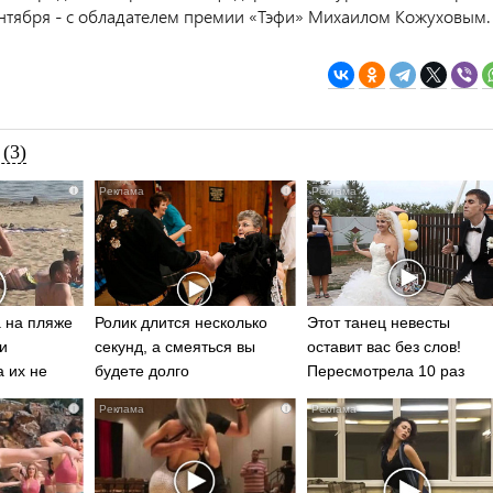
сентября - с обладателем премии «Тэфи» Михаилом Кожуховым.
(3)
i
i
 на пляже
Ролик длится несколько
Этот танец невесты
и
секунд, а смеяться вы
оставит вас без слов!
а их не
будете долго
Пересмотрела 10 раз
i
i