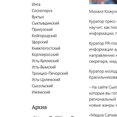
Инта
Сосногорск
Михаил Кожухо
Вуктыл
Куратор пресс
Сыктывдинский
научит, как пи
Прилузский
информации, п
Койгородский
Удорский
Куратор PR-пл
Княжпогостский
информации ад
Корткеросский
направлению н
Усть-Куломский
секретаря, ме
Усть-Вымский
Куратор молод
Троицко-Печорский
Красильникова
Усть-Цилемский
Сысольский
- На сайте Сык
Ижемский
которые вы го
региональный с
новые жанры ж
Архив
«Медиа Сапиен