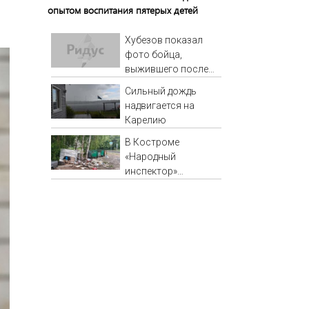
опытом воспитания пятерых детей
Хубезов показал
фото бойца,
выжившего после
медведя и молнии
Сильный дождь
надвигается на
Карелию
В Костроме
«Народный
инспектор»
заставил навести
порядок у мусорных
контейнеров