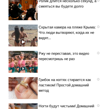
Ролик длится несколько секунд, а
i
смеяться вы будете долго
Скрытая камера на пляже Крыма:
i
Что люди вытворяют, когда их не
видят...
Ржу не переставая, это видео
i
пересмотришь не раз
Грибок на ногтях стирается как
i
ластиком! Простой домашний
метод
Ногти будут чистыми! Домашний
i