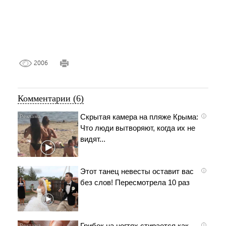
2006
Комментарии (6)
Скрытая камера на пляже Крыма:
i
Что люди вытворяют, когда их не
видят...
Этот танец невесты оставит вас
i
без слов! Пересмотрела 10 раз
Грибок на ногтях стирается как
i