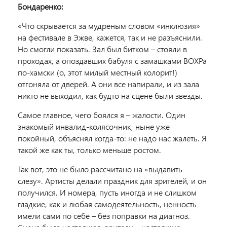
Бондаренко:
«Что скрывается за мудреным словом «инклюзия»
на фестивале в Эжве, кажется, так и не разъяснили.
Но смогли показать. Зал был битком – стояли в
проходах, а опоздавших бабуля с замашками ВОХРа
по-хамски (о, этот милый местный колорит!)
отгоняла от дверей. А они все напирали, и из зала
никто не выходил, как будто на сцене были звезды.
Самое главное, чего боялся я – жалости. Один
знакомый инвалид-колясочник, ныне уже
покойный, объяснял когда-то: не надо нас жалеть. Я
такой же как ты, только меньше ростом.
Так вот, это не было рассчитано на «выдавить
слезу». Артисты делали праздник для зрителей, и он
получился. И номера, пусть иногда и не слишком
гладкие, как и любая самодеятельность, ценность
имели сами по себе – без поправки на диагноз.