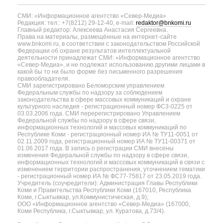
СМИ: «Информационное агентство «Север-Медиа»
Редакция: тел.: +7(8212) 29-12-40, e-mail:
redaktor@bnkomi.ru
Главный редактор: Алексеева Анастасия Сергеевна.
Права на материалы, размещённые на интернет-сайте
www.bnkomi.ru, в соответствии с законодательством Российской
Федерации об охране результатов интеллектуальной
деятельности принадлежат СМИ: «Информационное агентство
«Север-Медиа», и не подлежат использованию другими лицами в
какой бы то ни было форме без письменного разрешения
правообладателя.
СМИ зарегистрировано Беломорским управлением
Федеральным службы по надзору за соблюдением
законодательства в сфере массовых коммуникаций и охране
культурного наследия - регистрационный номер ФС3-0225 от
03.03.2006 года. СМИ перерегистрировано Управлением
Федеральной службы по надзору в сфере связи,
информационных технологий и массовых коммуникаций по
Республике Коми - регистрационный номер ИА № ТУ11-0051 от
02.11.2009 года, регистрационный номер ИА № ТУ11-00371 от
01.06.2017 года. В запись о регистрации СМИ внесены
изменения Федеральной службы по надзору в сфере связи,
информационных технологий и массовых коммуникаций в связи с
изменением территории распространения, уточнением тематики
- регистрационный номер ИА № ФС77-75817 от 23.05.2019 года.
Учредитель (соучредители): Администрация Главы Республики
Коми и Правительства Республики Коми (167010, Республика
Коми, г.Сыктывкар, ул.Коммунистическая, д.9);
ООО «Информационное агентство «Север-Медиа» (167000,
Коми Республика, г.Сыктывкар, ул. Куратова, д.73/4).