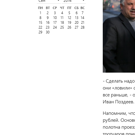
ПН
ВТ
СР
ЧТ
ПТ
СБ
ВС
1
2
3
4
5
6
7
8
9
10
11
12
13
14
15
16
17
18
19
20
21
22
23
24
25
26
27
28
29
30
- Сделать над
они «ловили» 
все раньше, -
Иван Поздеев.
Напомним, что
рублей. Основ
полотна проез
тротуаров при