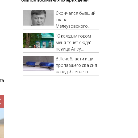
Скончался бывший
глава
Мелеузовского
района Башкирии
"С каждым годом
Малик Вахитов
меня тянет сюда":
певица Алсу
приехала в
В Ленобласти ищут
татарскую деревню,
пропавшего два дня
где прошло ее
назад 9-летнего
детство 07/08/2026
мальчика
та
– Новости