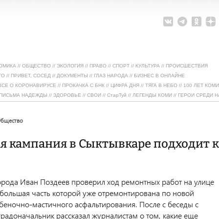
ОМИКА
//
ОБЩЕСТВО
//
ЭКОЛОГИЯ
//
ПРАВО
//
СПОРТ
//
КУЛЬТУРА
//
ПРОИСШЕСТВИЯ
ТО
//
ПРИВЕТ, СОСЕД
//
ДОКУМЕНТЫ
//
ГЛАЗ НАРОДА
//
БИЗНЕС В ОНЛАЙНЕ
ВСЕ О КОРОНАВИРУСЕ
//
ПРОКАЧКА С БНК
//
ЦИФРА ДНЯ
//
ТЯГА В НЕБО
//
100 ЛЕТ КОМИ
ПИСЬМА НАДЕЖДЫ
//
ЗДОРОВЬЕ
//
СВОИ
//
СтарТуй
//
ЛЕГЕНДЫ КОМИ
//
ГЕРОИ СРЕДИ Н
общество
я кампания в Сыктывкаре подходит к
орода Иван Поздеев проверил ход ремонтных работ на улице
 большая часть которой уже отремонтирована по новой
беночно-мастичного асфальтирования. После с беседы с
радоначальник рассказал журналистам о том, какие еще