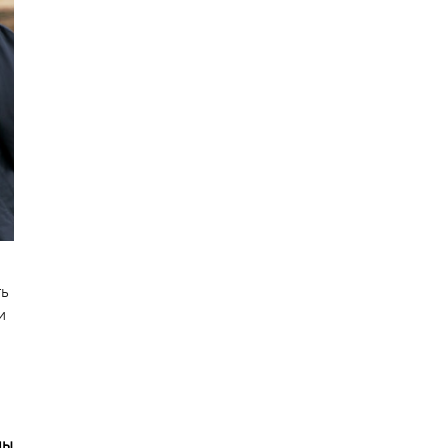
ть
и
мы