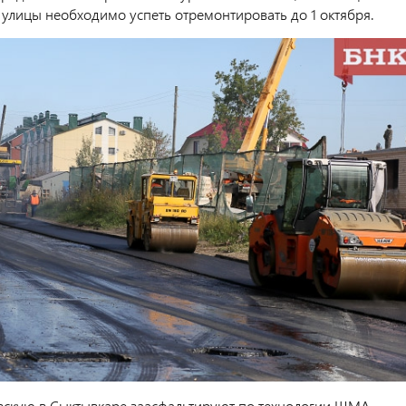
 улицы необходимо успеть отремонтировать до 1 октября.
вскую в Сыктывкаре заасфальтируют по технологии ЩМА