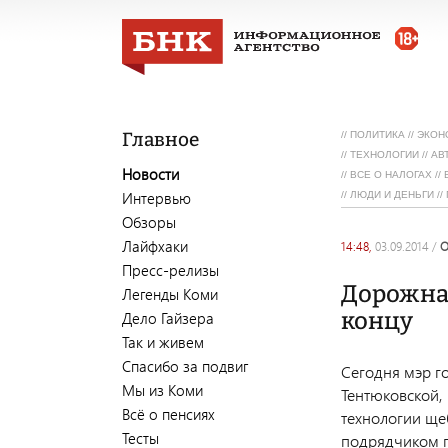
Главное
//
ПОЛИТИКА
//
ЭКОН
//
ТЕХНОЛОГИИ
//
АВ
Новости
//
ВСЕ О НАЛОГАХ
//
Интервью
//
ЛЮДИ И ДЕНЬГИ
//
Обзоры
Лайфхаки
14:48,
03.09.2014
/
Пресс-релизы
Дорожна
Легенды Коми
концу
Дело Гайзера
Так и живем
Спасибо за подвиг
Сегодня мэр г
Мы из Коми
Тентюковской,
Всё о пенсиях
технологии ще
Тесты
подрядчиком г