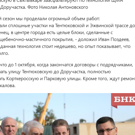
 Доручастка. Фото Николая Антоновского
ний сезон мы проделали огромный объем работ:
али сплошные участки на Тентюковской и Эжвинской трассе до
нец, в центре города есть целые блоки, сделанные с
ебеночно-мастичного покрытия, - доложил Иван Поздеев,
данная технология стоит недешево, но опыт показывает, что
олго.
то до 1 октября, когда закончатся договоры с подрядчиками,
лать улицу Тентюковскую до Доручастка, полностью
ть Корткеросскую и Парковую улицы. Кроме того, ждут ремон
калова.