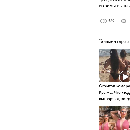
из зимы вышли
629
Комментарии 
Скрытая камера
Крыма: Что люд
вытворяют, когд
видят...