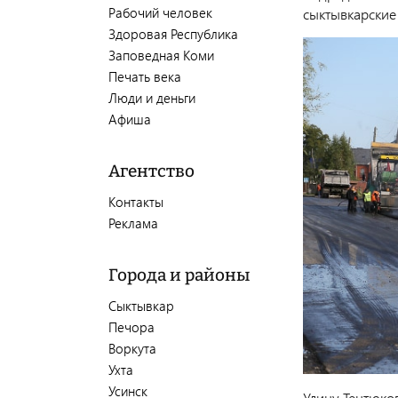
Рабочий человек
сыктывкарские
Здоровая Республика
Заповедная Коми
Печать века
Люди и деньги
Афиша
Агентство
Контакты
Реклама
Города и районы
Сыктывкар
Печора
Воркута
Ухта
Усинск
Улицу Тентюко