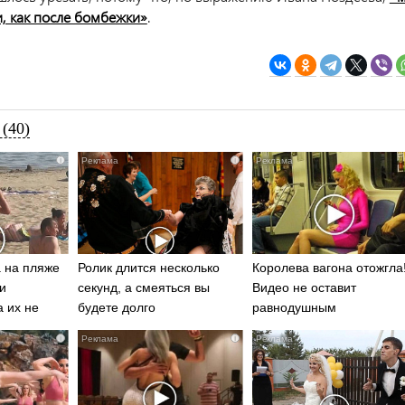
, как после бомбежки»
.
(40)
i
i
 на пляже
Ролик длится несколько
Королева вагона отожгла
и
секунд, а смеяться вы
Видео не оставит
а их не
будете долго
равнодушным
i
i