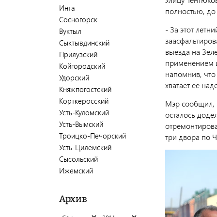
Инта
полностью, до
Сосногорск
- За этот лет
Вуктыл
заасфальтиров
Сыктывдинский
выезда на Зеле
Прилузский
применением щ
Койгородский
напомнив, что 
Удорский
хватает ее над
Княжпогостский
Корткеросский
Мэр сообщил, ч
Усть-Куломский
осталось доде
Усть-Вымский
отремонтирова
Троицко-Печорский
три двора по Ч
Усть-Цилемский
Сысольский
Ижемский
Архив