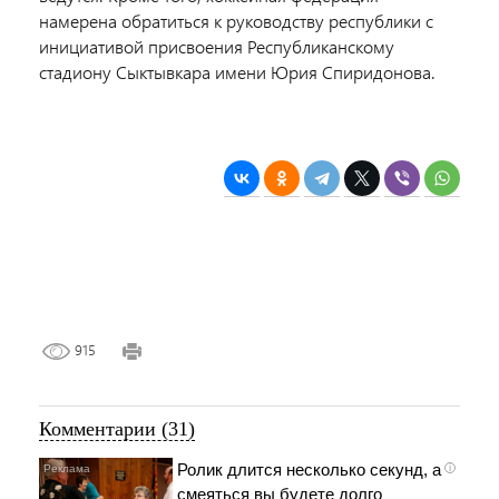
намерена обратиться к руководству республики с
инициативой присвоения Республиканскому
стадиону Сыктывкара имени Юрия Спиридонова.
915
Комментарии (31)
Ролик длится несколько секунд, а
i
смеяться вы будете долго