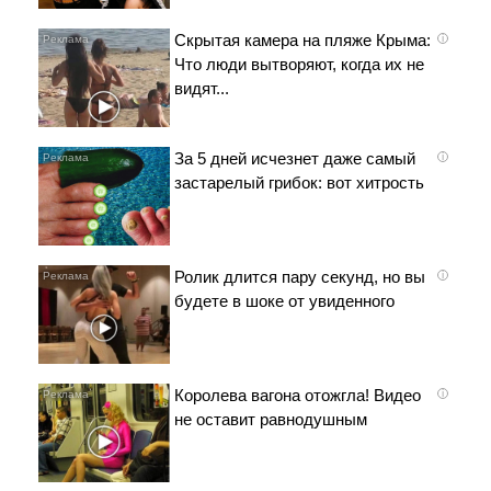
Скрытая камера на пляже Крыма:
i
Что люди вытворяют, когда их не
видят...
За 5 дней исчезнет даже самый
i
застарелый грибок: вот хитрость
Ролик длится пару секунд, но вы
i
будете в шоке от увиденного
Королева вагона отожгла! Видео
i
не оставит равнодушным