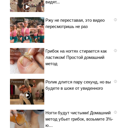
видят...
Ржу не переставая, это видео
i
пересмотришь не раз
Грибок на ногтях стирается как
i
ластиком! Простой домашний
метод
Ролик длится пару секунд, но вы
i
будете в шоке от увиденного
Ногти будут чистыми! Домашний
i
метод убьет грибок, возьмите 3%-
ю…