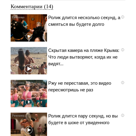
Комментарии (14)
Ролик длится несколько секунд, а
i
смеяться вы будете долго
Скрытая камера на пляже Крыма:
i
Что люди вытворяют, когда их не
видят...
Ржу не переставая, это видео
i
пересмотришь не раз
Ролик длится пару секунд, но вы
i
будете в шоке от увиденного