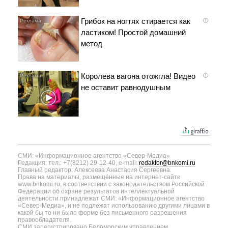
Грибок на ногтях стирается как
i
ластиком! Простой домашний
метод
Королева вагона отожгла! Видео
i
не оставит равнодушным
СМИ: «Информационное агентство «Север-Медиа»
Редакция: тел.: +7(8212) 29-12-40, e-mail:
redaktor@bnkomi.ru
Главный редактор: Алексеева Анастасия Сергеевна.
Права на материалы, размещённые на интернет-сайте
www.bnkomi.ru, в соответствии с законодательством Российской
Федерации об охране результатов интеллектуальной
деятельности принадлежат СМИ: «Информационное агентство
«Север-Медиа», и не подлежат использованию другими лицами в
какой бы то ни было форме без письменного разрешения
правообладателя.
СМИ зарегистрировано Беломорским управлением