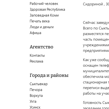
Рабочий человек
Сидориной , 3
Здоровая Республика
Заповедная Коми
Печать века
Сейчас заведу
Люди и деньги
Всего по Сыкт
Афиша
разместятся п
часть помещен
учреждениями,
Агентство
предприятиями
Контакты
Как уже сообщ
Реклама
оснащен телеф
муниципалитет
Города и районы
обеспечила мо
стационарная 
Сыктывкар
переписи выде
Печора
работы на учас
Воркута
Ухта
Готовность Сы
Усинск
заседании гор