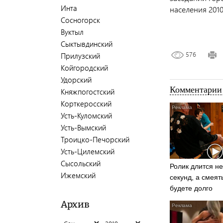
Инта
населения 2010
Сосногорск
Вуктыл
Сыктывдинский
576
Прилузский
Койгородский
Удорский
Комментарии 
Княжпогостский
Корткеросский
Усть-Куломский
Усть-Вымский
Троицко-Печорский
Усть-Цилемский
Сысольский
Ролик длится не
Ижемский
секунд, а смеят
будете долго
Архив