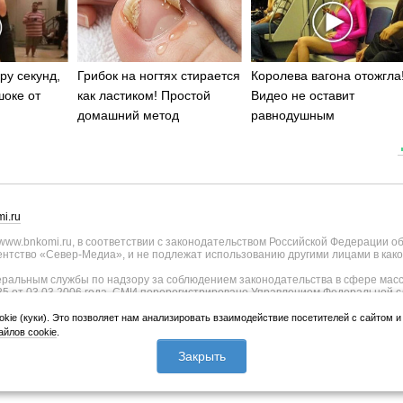
ру секунд,
Грибок на ногтях стирается
Королева вагона отожгла
шоке от
как ластиком! Простой
Видео не оставит
домашний метод
равнодушным
i.ru
ww.bnkomi.ru, в соответствии с законодательством Российской Федерации о
тство «Север-Медиа», и не подлежат использованию другими лицами в како
альным службы по надзору за соблюдением законодательства в сфере масс
25 от 03.03.2006 года. СМИ перерегистрировано Управлением Федеральной с
о Республике Коми - регистрационный номер ИА № ТУ11-0051 от 02.11.2009
ии СМИ внесены изменения Федеральной службы по надзору в сфере связи, и
okie (куки). Это позволяет нам анализировать взаимодействие посетителей с сайтом 
странения, уточнением тематики - регистрационный номер ИА № ФС77-75817 о
йлов cookie
.
лики Коми и Правительства Республики Коми (167010, Республика Коми, г.Сык
 Коми Республика, г.Сыктывкар, ул. Куратова, д.73/4).
Закрыть