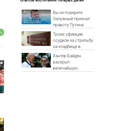
Вы не поверите:
Залужный признал
правоту Путина
Троих уфимцев
осудили за стрельбу
на кладбище в
Башкирии
Хантер Байден
раскрыл
i
величайшую
ошибку своего
отца: бездействие
против Трампа
i