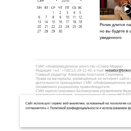
ПН
ВТ
СР
ЧТ
ПТ
СБ
ВС
1
2
3
4
5
6
7
8
9
10
11
12
13
14
15
16
17
18
19
Ролик длится па
20
21
22
23
24
25
26
но вы будете в 
27
28
29
30
увиденного
СМИ: «Информационное агентство «Север-Медиа»
Редакция: тел.: +7(8212) 29-12-40, e-mail:
redaktor@bnkom
Главный редактор: Алексеева Анастасия Сергеевна.
Права на материалы, размещённые на интернет-сайте w
деятельности принадлежат СМИ: «Информационное аген
письменного разрешения правообладателя.
СМИ зарегистрировано Беломорским управлением Федер
культурного наследия - регистрационный номер ФС3-02
информационных технологий и массовых коммуникаций п
ТУ11-00371 от 01.06.2017 года. В запись о регистрац
Cайт использует сервис веб-аналитики, основанный на технологии co
коммуникаций в связи с изменением территории распро
соглашаетесь с
Политикой конфиденциальности
и
использованием фа
Учредитель (соучредители): Администрация Главы Респуб
ООО «Информационное агентство «Север-Медиа» (167000,
Разработка сайта — web-студия «Цифровой Век»