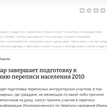
ОМИКА
//
ОБЩЕСТВО
//
ЭКОЛОГИЯ
//
ПРАВО
//
СПОРТ
//
КУЛЬТУРА
//
ПРОИСШЕСТВИЯ
ТО
//
ПРИВЕТ, СОСЕД
//
ДОКУМЕНТЫ
//
ГЛАЗ НАРОДА
//
БИЗНЕС В ОНЛАЙНЕ
ВСЕ О КОРОНАВИРУСЕ
//
ПРОКАЧКА С БНК
//
ЦИФРА ДНЯ
//
ТЯГА В НЕБО
//
100 ЛЕТ КОМИ
ПИСЬМА НАДЕЖДЫ
//
ЗДОРОВЬЕ
//
СВОИ
//
СтарТуй
//
ЛЕГЕНДЫ КОМИ
//
ГЕРОИ СРЕДИ Н
общество
р завершает подготовку к
нию переписи населения 2010
дет подготовка переписных инструкторских участков, в том
онарных, где граждане, не желающие по какой-либо причине
еписчиков на дому, смогут принять участие в переписи
 информации Уполномоченного по переписи населения Ирин