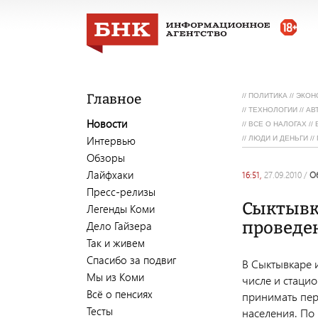
Главное
//
ПОЛИТИКА
//
ЭКОН
//
ТЕХНОЛОГИИ
//
АВ
Новости
//
ВСЕ О НАЛОГАХ
//
Интервью
//
ЛЮДИ И ДЕНЬГИ
//
Обзоры
Лайфхаки
16:51,
27.09.2010
/
Пресс-релизы
Сыктывка
Легенды Коми
проведе
Дело Гайзера
Так и живем
Спасибо за подвиг
В Сыктывкаре и
Мы из Коми
числе и стаци
Всё о пенсиях
принимать пер
Тесты
населения. По