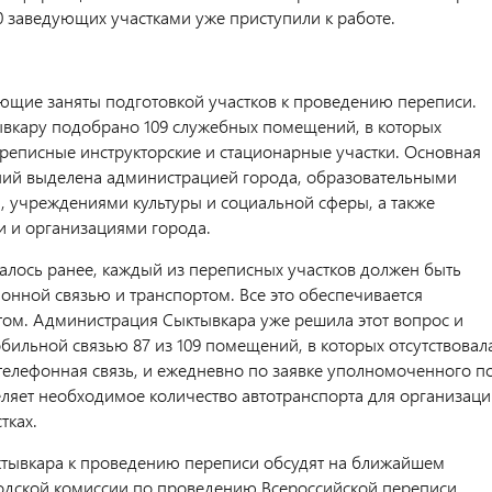
0 заведующих участками уже приступили к работе.
ющие заняты подготовкой участков к проведению переписи.
ывкару подобрано 109 служебных помещений, в которых
ереписные инструкторские и стационарные участки. Основная
ий выделена администрацией города, образовательными
 учреждениями культуры и социальной сферы, а также
 и организациями города.
алось ранее, каждый из переписных участков должен быть
онной связью и транспортом. Все это обеспечивается
ом. Администрация Сыктывкара уже решила этот вопрос и
бильной связью 87 из 109 помещений, в которых отсутствовал
телефонная связь, и ежедневно по заявке уполномоченного п
ляет необходимое количество автотранспорта для организаци
тках.
ктывкара к проведению переписи обсудят на ближайшем
одской комиссии по проведению Всероссийской переписи