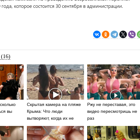
 года, которое состоится 30 сентября в администрации.
(16)
i
i
сколько
Скрытая камера на пляже
Ржу не переставая, это
ься вы
Крыма: Что люди
видео пересмотришь не
вытворяют, когда их не
раз
видят...
i
i