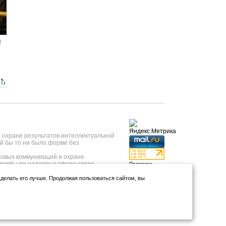
!
б охране результатов интеллектуальной
й бы то ни было форме без
овых коммуникаций и охране
лужбы по надзору в сфере связи,
Политика
 года, регистрационный номер ИА №
конфиденциальности
нформационных технологий и массовых
и делать его лучше. Продолжая пользоваться сайтом, вы
Использование
т 23.05.2019 года.
аналитики и
тывкар, ул.Коммунистическая, д.9);
файлов куки
*