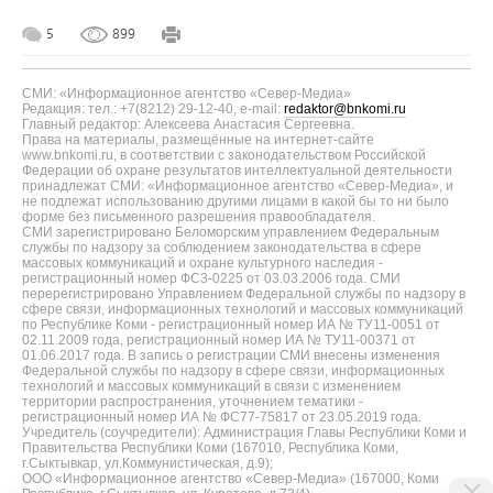
5
899
СМИ: «Информационное агентство «Север-Медиа»
Редакция: тел.: +7(8212) 29-12-40, e-mail:
redaktor@bnkomi.ru
Главный редактор: Алексеева Анастасия Сергеевна.
Права на материалы, размещённые на интернет-сайте
www.bnkomi.ru, в соответствии с законодательством Российской
Федерации об охране результатов интеллектуальной деятельности
принадлежат СМИ: «Информационное агентство «Север-Медиа», и
не подлежат использованию другими лицами в какой бы то ни было
форме без письменного разрешения правообладателя.
СМИ зарегистрировано Беломорским управлением Федеральным
службы по надзору за соблюдением законодательства в сфере
массовых коммуникаций и охране культурного наследия -
регистрационный номер ФС3-0225 от 03.03.2006 года. СМИ
перерегистрировано Управлением Федеральной службы по надзору в
сфере связи, информационных технологий и массовых коммуникаций
по Республике Коми - регистрационный номер ИА № ТУ11-0051 от
02.11.2009 года, регистрационный номер ИА № ТУ11-00371 от
01.06.2017 года. В запись о регистрации СМИ внесены изменения
Федеральной службы по надзору в сфере связи, информационных
технологий и массовых коммуникаций в связи с изменением
территории распространения, уточнением тематики -
регистрационный номер ИА № ФС77-75817 от 23.05.2019 года.
Учредитель (соучредители): Администрация Главы Республики Коми и
Правительства Республики Коми (167010, Республика Коми,
г.Сыктывкар, ул.Коммунистическая, д.9);
ООО «Информационное агентство «Север-Медиа» (167000, Коми