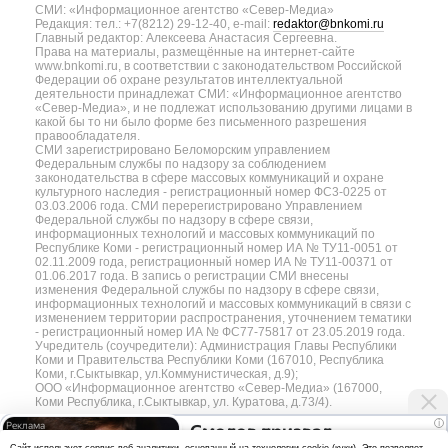
СМИ: «Информационное агентство «Север-Медиа»
Редакция: тел.: +7(8212) 29-12-40, e-mail:
redaktor@bnkomi.ru
Главный редактор: Алексеева Анастасия Сергеевна.
Права на материалы, размещённые на интернет-сайте
www.bnkomi.ru, в соответствии с законодательством Российской
Федерации об охране результатов интеллектуальной
деятельности принадлежат СМИ: «Информационное агентство
«Север-Медиа», и не подлежат использованию другими лицами в
какой бы то ни было форме без письменного разрешения
правообладателя.
СМИ зарегистрировано Беломорским управлением
Федеральным службы по надзору за соблюдением
законодательства в сфере массовых коммуникаций и охране
культурного наследия - регистрационный номер ФС3-0225 от
03.03.2006 года. СМИ перерегистрировано Управлением
Федеральной службы по надзору в сфере связи,
информационных технологий и массовых коммуникаций по
Республике Коми - регистрационный номер ИА № ТУ11-0051 от
02.11.2009 года, регистрационный номер ИА № ТУ11-00371 от
01.06.2017 года. В запись о регистрации СМИ внесены
изменения Федеральной службы по надзору в сфере связи,
информационных технологий и массовых коммуникаций в связи с
изменением территории распространения, уточнением тематики
- регистрационный номер ИА № ФС77-75817 от 23.05.2019 года.
Учредитель (соучредители): Администрация Главы Республики
Коми и Правительства Республики Коми (167010, Республика
Коми, г.Сыктывкар, ул.Коммунистическая, д.9);
ООО «Информационное агентство «Север-Медиа» (167000,
Коми Республика, г.Сыктывкар, ул. Куратова, д.73/4).
i
Смолов призвал
Разработка сайта — web-студия «Цифровой Век»