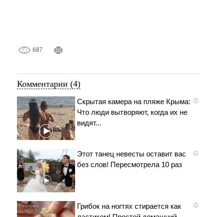
687
Комментарии (4)
Скрытая камера на пляже Крыма:
i
Что люди вытворяют, когда их не
видят...
Этот танец невесты оставит вас
i
без слов! Пересмотрела 10 раз
Грибок на ногтях стирается как
i
ластиком! Простой домашний