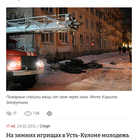
Пожарные спасали вещи от огня через окно. Фото Кирилла
Затрутина
17
736
17:49,
24.02.2012
/
спорт
На зимних игрищах в Усть-Куломе молодежь