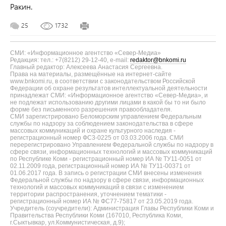
Ракин.
25
1732
СМИ: «Информационное агентство «Север-Медиа»
Редакция: тел.: +7(8212) 29-12-40, e-mail:
redaktor@bnkomi.ru
Главный редактор: Алексеева Анастасия Сергеевна.
Права на материалы, размещённые на интернет-сайте
www.bnkomi.ru, в соответствии с законодательством Российской
Федерации об охране результатов интеллектуальной деятельности
принадлежат СМИ: «Информационное агентство «Север-Медиа», и
не подлежат использованию другими лицами в какой бы то ни было
форме без письменного разрешения правообладателя.
СМИ зарегистрировано Беломорским управлением Федеральным
службы по надзору за соблюдением законодательства в сфере
массовых коммуникаций и охране культурного наследия -
регистрационный номер ФС3-0225 от 03.03.2006 года. СМИ
перерегистрировано Управлением Федеральной службы по надзору в
сфере связи, информационных технологий и массовых коммуникаций
по Республике Коми - регистрационный номер ИА № ТУ11-0051 от
02.11.2009 года, регистрационный номер ИА № ТУ11-00371 от
01.06.2017 года. В запись о регистрации СМИ внесены изменения
Федеральной службы по надзору в сфере связи, информационных
технологий и массовых коммуникаций в связи с изменением
территории распространения, уточнением тематики -
регистрационный номер ИА № ФС77-75817 от 23.05.2019 года.
Учредитель (соучредители): Администрация Главы Республики Коми и
Правительства Республики Коми (167010, Республика Коми,
г.Сыктывкар, ул.Коммунистическая, д.9);