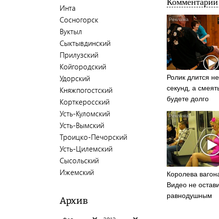
Комментарии 
Инта
Сосногорск
Вуктыл
Сыктывдинский
Прилузский
Койгородский
Удорский
Ролик длится не
секунд, а смеят
Княжпогостский
будете долго
Корткеросский
Усть-Куломский
Усть-Вымский
Троицко-Печорский
Усть-Цилемский
Сысольский
Ижемский
Королева вагона
Видео не остав
равнодушным
Архив