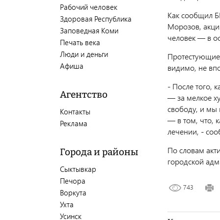
Рабочий человек
Как сообщил Б
Здоровая Республика
Морозов, акци
Заповедная Коми
человек — в о
Печать века
Люди и деньги
Протестующие 
Афиша
видимо, не вп
- После того, 
Агентство
— за мелкое ху
свободу, и мы 
Контакты
— в том, что, 
Реклама
лечении, - со
По словам акт
Города и районы
городской адм
Сыктывкар
Печора
743
Воркута
Ухта
Усинск