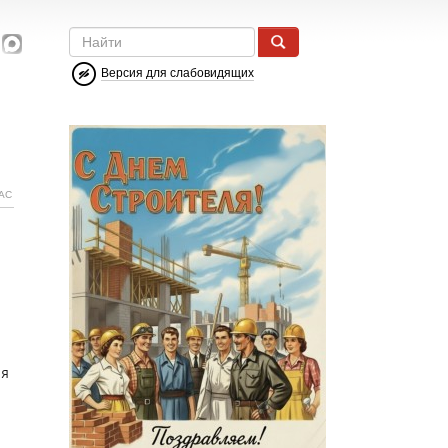
Версия для слабовидящих
АС
ия