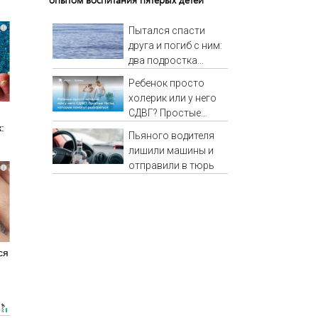
i
Пытался спасти
друга и погиб с ним:
два подростка
утонули в реке
Ребенок просто
08/08/2026 –
холерик или у него
Новости
СДВГ? Простые
тесты, которые
:
Пьяного водителя
помогут
лишили машины и
разобраться
отправили в тюрь
i
ся