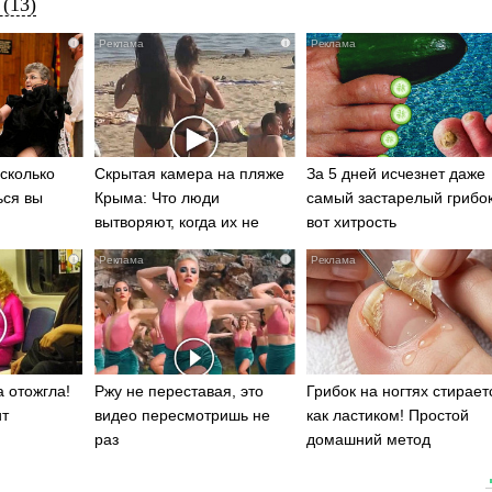
(13)
i
i
сколько
Скрытая камера на пляже
За 5 дней исчезнет даже
ься вы
Крыма: Что люди
самый застарелый грибок
вытворяют, когда их не
вот хитрость
видят...
i
i
 отожгла!
Ржу не переставая, это
Грибок на ногтях стирает
ит
видео пересмотришь не
как ластиком! Простой
раз
домашний метод