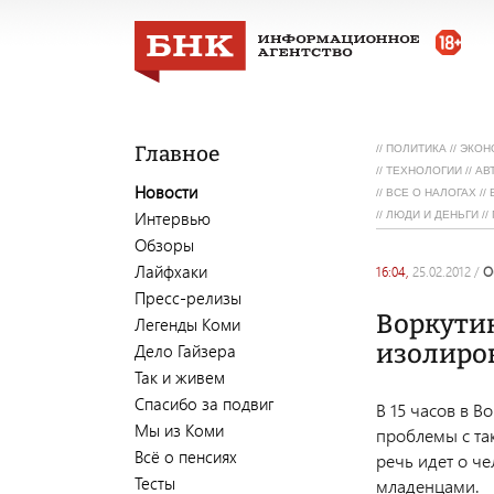
Главное
//
ПОЛИТИКА
//
ЭКОН
//
ТЕХНОЛОГИИ
//
АВ
Новости
//
ВСЕ О НАЛОГАХ
//
Интервью
//
ЛЮДИ И ДЕНЬГИ
//
Обзоры
Лайфхаки
16:04,
25.02.2012
/
Пресс-релизы
Воркути
Легенды Коми
изолиров
Дело Гайзера
Так и живем
Спасибо за подвиг
В 15 часов в 
Мы из Коми
проблемы с та
Всё о пенсиях
речь идет о ч
Тесты
младенцами.