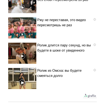
Ржу не переставая, это видео
i
пересмотришь не раз
Ролик длится пару секунд, но вы
i
будете в шоке от увиденного
Ролик из Омска: вы будете
i
смеяться долго