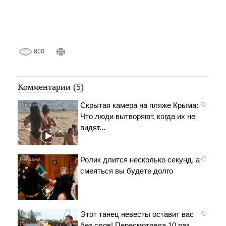
800
Комментарии (5)
Скрытая камера на пляже Крыма:
i
Что люди вытворяют, когда их не
видят...
Ролик длится несколько секунд, а
i
смеяться вы будете долго
Этот танец невесты оставит вас
i
без слов! Пересмотрела 10 раз