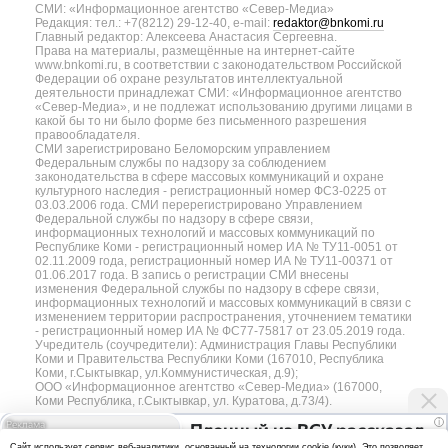
СМИ: «Информационное агентство «Север-Медиа»
Редакция: тел.: +7(8212) 29-12-40, e-mail:
redaktor@bnkomi.ru
Главный редактор: Алексеева Анастасия Сергеевна.
Права на материалы, размещённые на интернет-сайте
www.bnkomi.ru, в соответствии с законодательством Российской
Федерации об охране результатов интеллектуальной
деятельности принадлежат СМИ: «Информационное агентство
«Север-Медиа», и не подлежат использованию другими лицами в
какой бы то ни было форме без письменного разрешения
правообладателя.
СМИ зарегистрировано Беломорским управлением
Федеральным службы по надзору за соблюдением
законодательства в сфере массовых коммуникаций и охране
культурного наследия - регистрационный номер ФС3-0225 от
03.03.2006 года. СМИ перерегистрировано Управлением
Федеральной службы по надзору в сфере связи,
информационных технологий и массовых коммуникаций по
Республике Коми - регистрационный номер ИА № ТУ11-0051 от
02.11.2009 года, регистрационный номер ИА № ТУ11-00371 от
01.06.2017 года. В запись о регистрации СМИ внесены
изменения Федеральной службы по надзору в сфере связи,
информационных технологий и массовых коммуникаций в связи с
изменением территории распространения, уточнением тематики
- регистрационный номер ИА № ФС77-75817 от 23.05.2019 года.
Учредитель (соучредители): Администрация Главы Республики
Коми и Правительства Республики Коми (167010, Республика
Коми, г.Сыктывкар, ул.Коммунистическая, д.9);
ООО «Информационное агентство «Север-Медиа» (167000,
Коми Республика, г.Сыктывкар, ул. Куратова, д.73/4).
i
Пленный из ВСУ рассказал
Разработка сайта — web-студия «Цифровой Век»
Cайт использует сервис веб-аналитики, основанный на технологии cookie (куки). Это позволяет