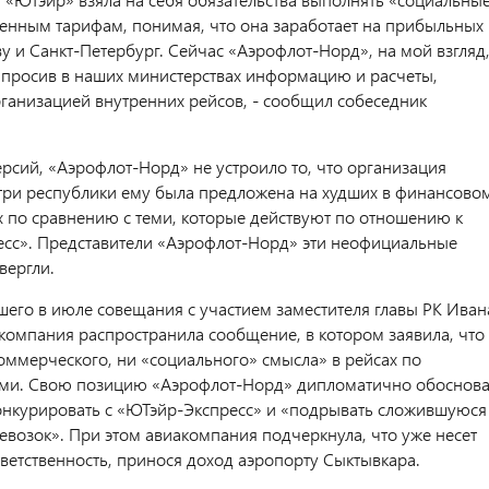
енным тарифам, понимая, что она заработает на прибыльных
у и Санкт-Петербург. Сейчас «Аэрофлот-Норд», на мой взгляд
запросив в наших министерствах информацию и расчеты,
рганизацией внутренних рейсов, - сообщил собеседник
ерсий, «Аэрофлот-Норд» не устроило то, что организация
три республики ему была предложена на худших в финансово
х по сравнению с теми, которые действуют по отношению к
сс». Представители «Аэрофлот-Норд» эти неофициальные
вергли.
его в июле совещания с участием заместителя главы РК Иван
компания распространила сообщение, в котором заявила, что
коммерческого, ни «социального» смысла» в рейсах по
оми. Свою позицию «Аэрофлот-Норд» дипломатично обоснов
нкурировать с «ЮТэйр-Экспресс» и «подрывать сложившуюся
евозок». При этом авиакомпания подчеркнула, что уже несет
ветственность, принося доход аэропорту Сыктывкара.