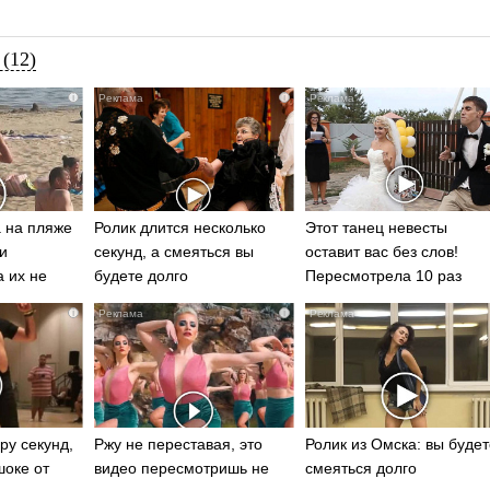
(12)
i
i
 на пляже
Ролик длится несколько
Этот танец невесты
и
секунд, а смеяться вы
оставит вас без слов!
а их не
будете долго
Пересмотрела 10 раз
i
i
ру секунд,
Ржу не переставая, это
Ролик из Омска: вы будет
шоке от
видео пересмотришь не
смеяться долго