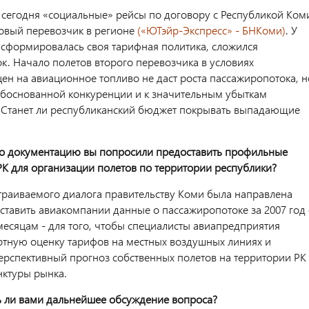
о, сегодня «социальные» рейсы по договору с Республикой Ком
овый перевозчик в регионе
(«ЮТэйр-Экспресс» - БНКоми)
. У
сформировалась своя тарифная политика, сложился
к. Начало полетов второго перевозчика в условиях
ен на авиационное топливо не даст роста пассажиропотока, н
обоснованной конкуренции и к значительным убыткам
 Станет ли республиканский бюджет покрывать выпадающие
о документацию вы попросили предоставить профильные
РК для организации полетов по территории республики?
страиваемого диалога правительству Коми была направлена
ставить авиакомпании данные о пассажиропотоке за 2007 год 
месяцам - для того, чтобы специалисты авиапредприятия
ртную оценку тарифов на местных воздушных линиях и
ерспективный прогноз собственных полетов на территории РК 
ктуры рынка.
ь ли вами дальнейшее обсуждение вопроса?