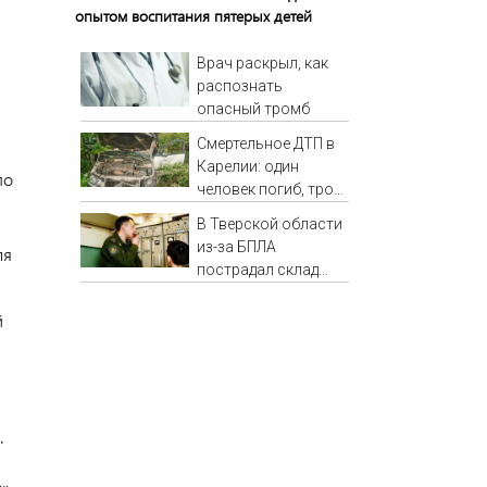
опытом воспитания пятерых детей
Врач раскрыл, как
распознать
опасный тромб
Смертельное ДТП в
Карелии: один
по
человек погиб, трое
пострадали (ФОТО)
В Тверской области
из-за БПЛА
ля
пострадал склад
Вайлдберриз и
постройки в СНТ –
й
Новости Твери и
городов Тверской
области сегодня -
Afanasy.biz –
Тверские новости.
.
Новости
е»