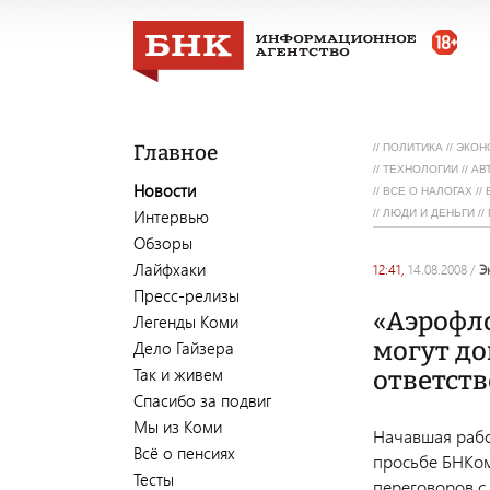
Главное
//
ПОЛИТИКА
//
ЭКОН
//
ТЕХНОЛОГИИ
//
АВ
Новости
//
ВСЕ О НАЛОГАХ
//
Интервью
//
ЛЮДИ И ДЕНЬГИ
//
Обзоры
Лайфхаки
12:41,
14.08.2008
/
Пресс-релизы
«Аэрофло
Легенды Коми
могут до
Дело Гайзера
Так и живем
ответст
Спасибо за подвиг
Мы из Коми
Начавшая рабо
Всё о пенсиях
просьбе БНКом
Тесты
переговоров с