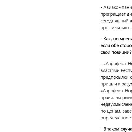
- Авиакомпани
прекращает ди
сегодняшний д
профильных ве
- Как, по мнен
если обе стор
свои позиции?
- «Аэрофлот-Н
властями Респ
предпосылки к
пришли к разу
«Аэрофлот-Нор
правилам рынка
недвусмысленн
по ценам, зав
определенное 
- В таком случ