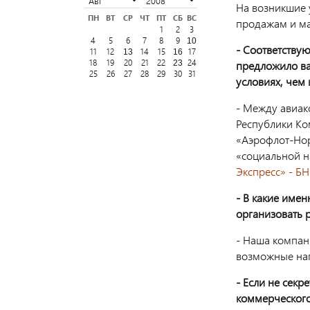
На возникшие 
ПН
ВТ
СР
ЧТ
ПТ
СБ
ВС
продажам и ма
1
2
3
4
5
6
7
8
9
10
- Соответствую
11
12
14
15
17
13
16
18
19
20
21
22
24
23
предложило ва
25
26
27
28
29
30
31
условиях, чем
- Между авиак
Республики Ко
«Аэрофлот-Нор
«социальной н
Экспресс» - Б
- В какие име
организовать 
- Наша компан
возможные нап
- Если не секр
коммерческого