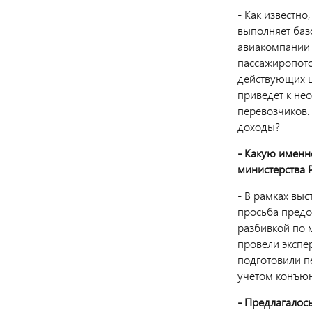
- Как известн
выполняет баз
авиакомпании 
пассажиропото
действующих ц
приведет к не
перевозчиков.
доходы?
- Какую именн
министерства 
- В рамках вы
просьба предо
разбивкой по 
провели экспе
подготовили п
учетом конъюн
- Предлагалос