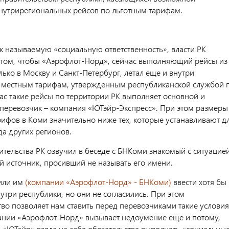
нутрирегиональных рейсов по льготным тарифам.
ак называемую «социальную ответственность», власти РК
 том, чтобы «Аэрофлот-Норд», сейчас выполняющий рейсы из
ько в Москву и Санкт-Петербург, летал еще и внутри
 местным тарифам, утвержденным республиканской службой 
ас такие рейсы по территории РК выполняет основной и
перевозчик – компания «ЮТэйр-Экспресс». При этом размеры
рифов в Коми значительно ниже тех, которые устанавливают д
да других регионов.
тельства РК озвучил в беседе с БНКоми знакомый с ситуацие
 источник, просивший не называть его имени.
или им
(компании «Аэрофлот-Норд» - БНКоми)
ввести хотя бы
утри республики, но они не согласились. При этом
тво позволяет нам ставить перед перевозчиками такие условия
нии «Аэрофлот-Норд» вызывает недоумение еще и потому,
, «ЮТэйр» взяла на себя обязательства выполнять «социальны