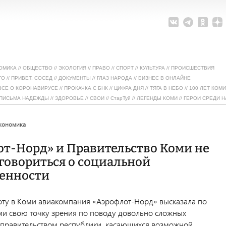
ОМИКА
//
ОБЩЕСТВО
//
ЭКОЛОГИЯ
//
ПРАВО
//
СПОРТ
//
КУЛЬТУРА
//
ПРОИСШЕСТВИЯ
ТО
//
ПРИВЕТ, СОСЕД
//
ДОКУМЕНТЫ
//
ГЛАЗ НАРОДА
//
БИЗНЕС В ОНЛАЙНЕ
ВСЕ О КОРОНАВИРУСЕ
//
ПРОКАЧКА С БНК
//
ЦИФРА ДНЯ
//
ТЯГА В НЕБО
//
100 ЛЕТ КОМИ
ПИСЬМА НАДЕЖДЫ
//
ЗДОРОВЬЕ
//
СВОИ
//
СтарТуй
//
ЛЕГЕНДЫ КОМИ
//
ГЕРОИ СРЕДИ Н
экономика
т-Норд» и Правительство Коми не
говориться о социальной
венности
ту в Коми авиакомпания «Аэрофлот-Норд» высказала по
и свою точку зрения по поводу довольно сложных
 правительством республики, касающихся возможной