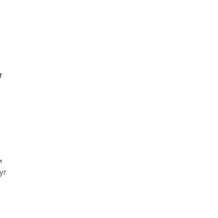
т
и
уг