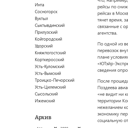
Инта
рейсы по сниж
Сосногорск
рейсах в Москв
Вуктыл
тянет время, 
Сыктывдинский
связанные с о
Прилузский
агентства.
Койгородский
По одной из в
Удорский
перевозок вну
Княжпогостский
плане условия
Корткеросский
«ЮТэйр-Экспре
Усть-Куломский
сведения опро
Усть-Вымский
Троицко-Печорский
После прошедш
Усть-Цилемский
Поздеева авиа
Сысольский
«не видит ни 
территории К
Ижемский
нежеланием ко
экономику пер
Архив
социальную от