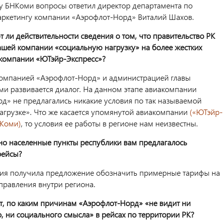
у БНКоми вопросы ответил директор департамента по
ркетингу компании «Аэрофлот-Норд» Виталий Шахов.
т ли действительности сведения о том, что правительство РК
шей компании «социальную нагрузку» на более жестких
 компании «ЮТэйр-Экспресс»?
омпанией «Аэрофлот-Норд» и администрацией главы
ми развивается диалог. На данном этапе авиакомпании
д» не предлагались никакие условия по так называемой
агрузке». Что же касается упомянутой авиакомпании
(«ЮТэйр-
НКоми)
, то условия ее работы в регионе нам неизвестны.
нно населенные пункты республики вам предлагалось
рейсы?
ия получила предложение обозначить примерные тарифы на
равления внутри региона.
ет, по каким причинам «Аэрофлот-Норд» «не видит ни
, ни социального смысла» в рейсах по территории РК?