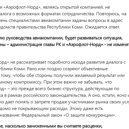
я «Аэрофлот-Норд», являясь открытой компанией, не
алога о возможных форматах сотрудничества. Повторюсь, на
ень специалистами авиакомпании заданы вопросы в адрес
домств правительства Республики Коми. Ожидается ответ.
ию руководства авиакомпании, будет развиваться ситуация,
оны – администрация главы РК и «Аэрофлот-Норд» - не изменя
орд» не рассматривает подобного исхода развития диалога с
ублики Коми. Рано или поздно созреют объективные
 тому, чтобы обе стороны получили желаемый результат или
мному компромиссу. При этом важно не забывать, что
д» – это прежде всего бизнес-структура, действующая по
 в рамках российского законодательства. А оно, кстати, ясно 
о дает понять о запрете продаж участниками рынка своих усл
едомо не покрывающим расходы. Этому даже есть
название: Федеральный закон «О защите конкуренции».
ае, насколько заниженными вы считаете расценки,