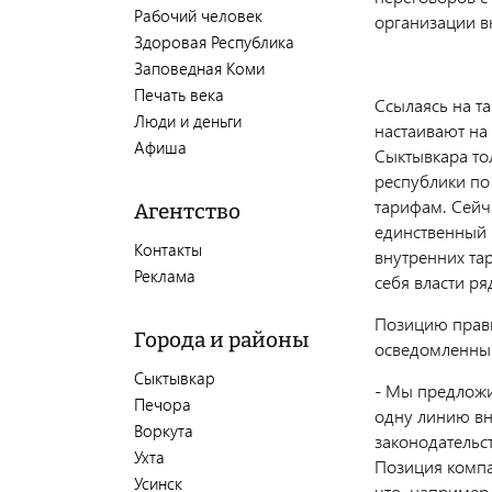
Рабочий человек
организации в
Здоровая Республика
Заповедная Коми
Печать века
Ссылаясь на т
Люди и деньги
настаивают на
Афиша
Сыктывкара тол
республики по
тарифам. Сейч
Агентство
единственный 
Контакты
внутренних та
Реклама
себя власти ря
Позицию прави
Города и районы
осведомленный
Сыктывкар
- Мы предлож
Печора
одну линию вн
Воркута
законодательс
Ухта
Позиция компа
Усинск
что, например