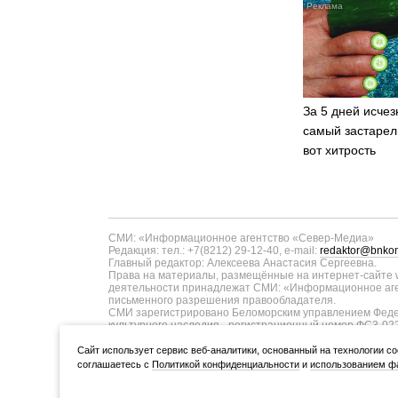
За 5 дней исчез
самый застарел
вот хитрость
СМИ: «Информационное агентство «Север-Медиа»
Редакция: тел.: +7(8212) 29-12-40, e-mail:
redaktor@bnkom
Главный редактор: Алексеева Анастасия Сергеевна.
Права на материалы, размещённые на интернет-сайте w
деятельности принадлежат СМИ: «Информационное аген
письменного разрешения правообладателя.
СМИ зарегистрировано Беломорским управлением Федер
культурного наследия - регистрационный номер ФС3-02
информационных технологий и массовых коммуникаций п
ТУ11-00371 от 01.06.2017 года. В запись о регистрац
Cайт использует сервис веб-аналитики, основанный на технологии co
коммуникаций в связи с изменением территории распро
соглашаетесь с
Политикой конфиденциальности
и
использованием фа
Учредитель (соучредители): Администрация Главы Респуб
ООО «Информационное агентство «Север-Медиа» (167000,