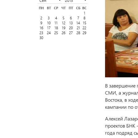
ПН
ВТ
СР
ЧТ
ПТ
СБ
ВС
1
2
3
4
5
6
7
8
9
10
11
12
13
14
15
16
17
18
19
20
21
22
23
24
25
26
27
28
29
30
В завершение 
СМИ, а журнал
Востока, в ход
кампании по о
Алексей Лазар
проектов БНК 
года подряд с