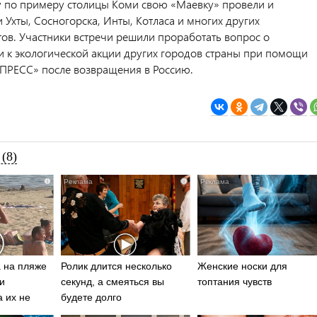
ду по примеру столицы Коми свою «Маевку» провели и
Ухты, Сосногорска, Инты, Котласа и многих других
ов. Участники встречи решили проработать вопрос о
 к экологической акции других городов страны при помощи
ПРЕСС» после возвращения в Россию.
(8)
i
i
 на пляже
Ролик длится несколько
Женские носки для
и
секунд, а смеяться вы
топтания чувств
а их не
будете долго