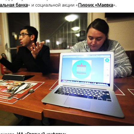
альная банка
» и социальной акции «
Пикник «Маевка
».
Вахаева,
ИА «Грозный-информ»