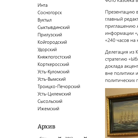
Инта
Презентацию в
Сосногорск
главный редак
Вуктыл
приглашению А
Сыктывдинский
информации «
Прилузский
«240 часов на
Койгородский
Удорский
Делегация из 
Княжпогостский
стратегию «Ыб
Корткеросский
доклада акцен
Усть-Куломский
вне политики 
Усть-Вымский
политических 
Троицко-Печорский
Усть-Цилемский
Сысольский
Ижемский
Архив