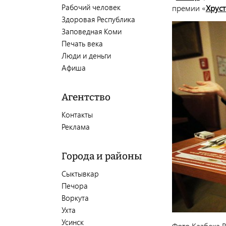
Рабочий человек
премии «
Хруст
Здоровая Республика
Заповедная Коми
Печать века
Люди и деньги
Афиша
Агентство
Контакты
Реклама
Города и районы
Сыктывкар
Печора
Воркута
Ухта
Усинск
Фото Казбека 