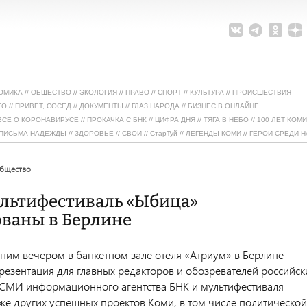
ОМИКА
//
ОБЩЕСТВО
//
ЭКОЛОГИЯ
//
ПРАВО
//
СПОРТ
//
КУЛЬТУРА
//
ПРОИСШЕСТВИЯ
ТО
//
ПРИВЕТ, СОСЕД
//
ДОКУМЕНТЫ
//
ГЛАЗ НАРОДА
//
БИЗНЕС В ОНЛАЙНЕ
ВСЕ О КОРОНАВИРУСЕ
//
ПРОКАЧКА С БНК
//
ЦИФРА ДНЯ
//
ТЯГА В НЕБО
//
100 ЛЕТ КОМИ
ПИСЬМА НАДЕЖДЫ
//
ЗДОРОВЬЕ
//
СВОИ
//
СтарТуй
//
ЛЕГЕНДЫ КОМИ
//
ГЕРОИ СРЕДИ Н
общество
ультифестиваль «Ыбица»
ованы в Берлине
дним вечером в банкетном зале отеля «Атриум» в Берлине
резентация для главных редакторов и обозревателей российск
СМИ информационного агентства БНК и мультифестиваля
акже других успешных проектов Коми, в том числе политической