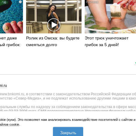
i
i
нет даже
Ролик из Омска: вы будете
Этот трюк уничтожает
ый грибок:
смеяться долго
грибок за 5 дней!
i.ru
ww.bnkomi.ru, в соответствии с законодательством Российской Федерации о
тство «Север-Медиа», и не подлежат использованию другими лицами в како
альным службы по надзору за соблюдением законодательства в сфере масс
25 от 03.03.2006 года. СМИ перерегистрировано Управлением Федеральной с
о Республике Коми - регистрационный номер ИА № ТУ11-0051 от 02.11.2009
ии СМИ внесены изменения Федеральной службы по надзору в сфере связи, и
okie (куки). Это позволяет нам анализировать взаимодействие посетителей с сайтом 
странения, уточнением тематики - регистрационный номер ИА № ФС77-75817 о
йлов cookie
.
лики Коми и Правительства Республики Коми (167010, Республика Коми, г.Сык
Закрыть
 Коми Республика, г.Сыктывкар, ул. Куратова, д.73/4).