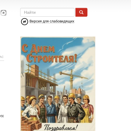
Версия для слабовидящих
АС
их