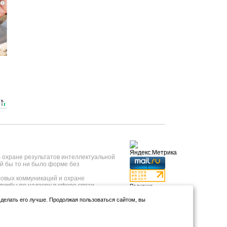
i
б охране результатов интеллектуальной
й бы то ни было форме без
овых коммуникаций и охране
лужбы по надзору в сфере связи,
Политика
 года, регистрационный номер ИА №
конфиденциальности
нформационных технологий и массовых
и делать его лучше. Продолжая пользоваться сайтом, вы
Использование
т 23.05.2019 года.
аналитики и
тывкар, ул.Коммунистическая, д.9);
файлов куки
*