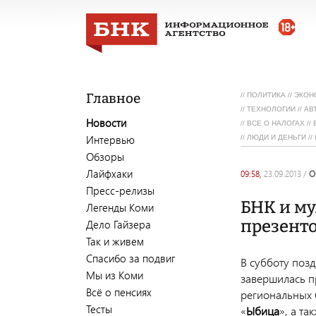
Главное
//
ПОЛИТИКА
//
ЭКОН
//
ТЕХНОЛОГИИ
//
АВ
Новости
//
ВСЕ О НАЛОГАХ
//
Интервью
//
ЛЮДИ И ДЕНЬГИ
//
Обзоры
Лайфхаки
09:58,
23.09.2013
/
Пресс-релизы
БНК и м
Легенды Коми
презент
Дело Гайзера
Так и живем
Спасибо за подвиг
В субботу поз
Мы из Коми
завершилась п
Всё о пенсиях
региональных 
Тесты
«
Ыбица
», а т