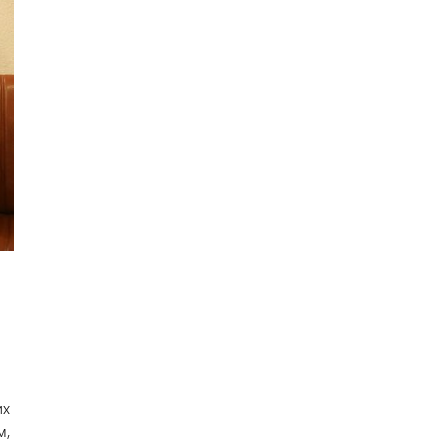
их
м,