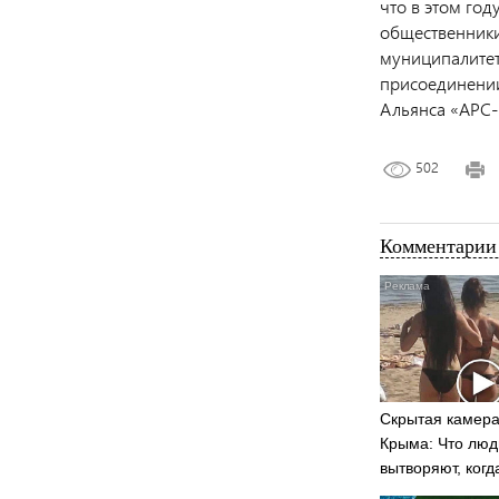
что в этом го
общественники 
муниципалитет
присоединении
Альянса «АРС-
502
Комментарии 
Скрытая камера
Крыма: Что люд
вытворяют, когд
видят...