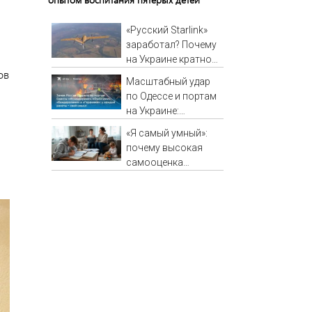
«Русский Starlink»
заработал? Почему
на Украине кратно
ов
увеличилась
Масштабный удар
точность
по Одессе и портам
попаданий по
на Украине:
объектам ВСУ
Последние новости,
«Я самый умный»:
подробности об
почему высокая
ударах России 9
самооценка
августа 2026 года
ребенка не
гарантирует
хороших оценок