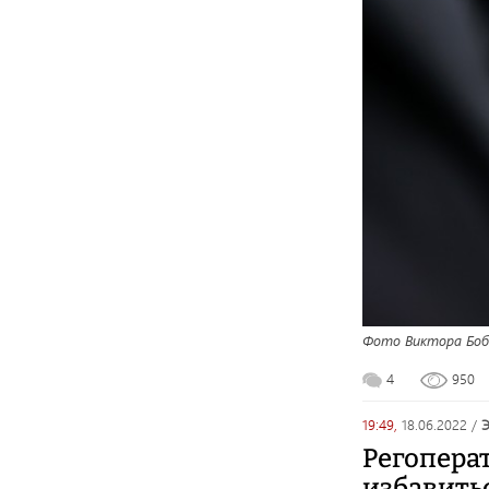
Фото Виктора Боб
4
950
19:49,
18.06.2022
/
Регопера
избавитьс