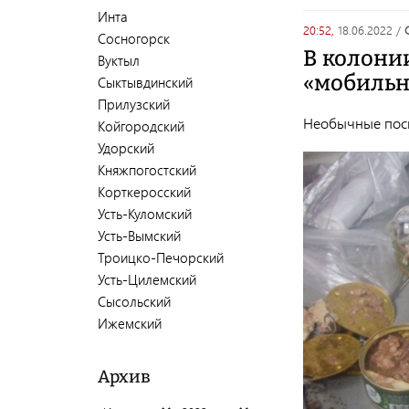
Инта
20:52,
18.06.2022
/
Сосногорск
В колони
Вуктыл
«мобильн
Сыктывдинский
Прилузский
Необычные посы
Койгородский
Удорский
Княжпогостский
Корткеросский
Усть-Куломский
Усть-Вымский
Троицко-Печорский
Усть-Цилемский
Сысольский
Ижемский
Архив