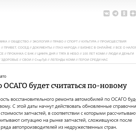
МИКА
//
ОБЩЕСТВО
//
ЭКОЛОГИЯ
//
ПРАВО
//
СПОРТ
//
КУЛЬТУРА
//
ПРОИСШЕСТВИЯ
О
//
ПРИВЕТ, СОСЕД
//
ДОКУМЕНТЫ
//
ГЛАЗ НАРОДА
//
БИЗНЕС В ОНЛАЙНЕ
//
ВСЕ О НАЛО
СЕ
//
ПРОКАЧКА С БНК
//
ЦИФРА ДНЯ
//
ТЯГА В НЕБО
//
100 ЛЕТ КОМИ
//
ЛЮДИ И ДЕНЬГИ
/
ЗДОРОВЬЕ
//
СВОИ
//
СтарТуй
//
ЛЕГЕНДЫ КОМИ
//
ГЕРОИ СРЕДИ НАС
авто
о ОСАГО будет считаться по-новому
мость восстановительного ремонта автомобилей по ОСАГО буд
вому. С этой даты начнут действовать обновленные справочн
стоимости запчастей, в соответствии с которыми рассчитываю
читывают ситуацию на рынке запчастей, сложившуюся после
 ряда автопроизводителей из недружественных стран.