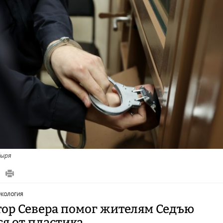
ыря
экология
тор Севера помог жителям Седъю
я от пластика