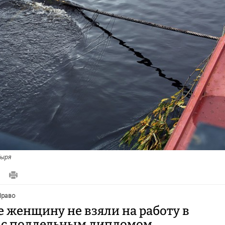
ыря
право
е женщину не взяли на работу в
с поддельным дипломом