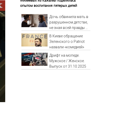
Михеевых из Кажыма поделилась
опытом воспитания пятерых детей
Дочь обвинила мать в
разрушенном детстве,
не зная всей правды о
своём отце - история
В Киеве обращение
одной семьи
Зеленского о Patriot
назвали «комедией»
Дрифт на мопеде.
Мужское / Женское.
Выпуск от 31.10.2025