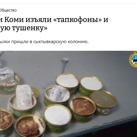
общество
и Коми изъяли «тапкофоны» и
ую тушенку»
лки пришли в сыктывкарскую колонию.