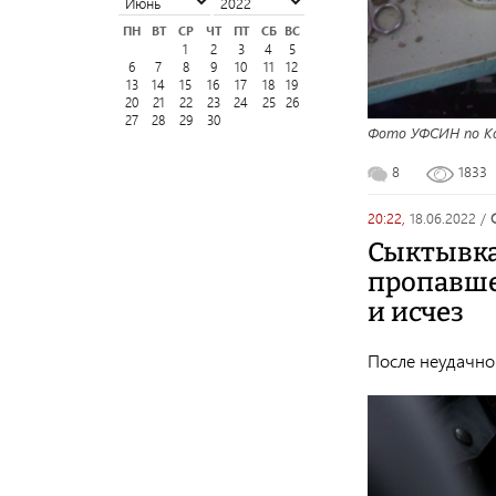
ПН
ВТ
СР
ЧТ
ПТ
СБ
ВС
1
2
3
4
5
6
7
8
9
10
11
12
13
14
15
16
17
18
19
20
21
22
23
24
25
26
27
28
29
30
Фото УФСИН по К
8
1833
20:22,
18.06.2022
/
Сыктывка
пропавше
и исчез
После неудачно