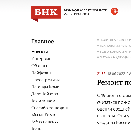
Главное
//
ПОЛИТИКА
//
ЭКОНО
//
ТЕХНОЛОГИИ
//
АВТ
Новости
//
ВСЕ О КОРОНАВИРУ
Интервью
//
ПИСЬМА НАДЕЖДЫ
/
Обзоры
Лайфхаки
21:32,
18.06.2022
/
Пресс-релизы
Ремонт п
Легенды Коми
Дело Гайзера
С 19 июня стои
Так и живем
считаться по-но
Спасибо за подвиг
оценки средней 
Мы из Коми
выплаты. Они у
Всё о пенсиях
ухода из России
Тесты