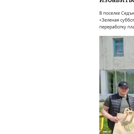
В поселке Седъ
«Зеленая суббот
переработку пла