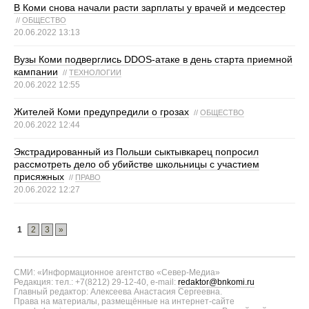
В Коми снова начали расти зарплаты у врачей и медсестер
//
ОБЩЕСТВО
20.06.2022 13:13
Вузы Коми подверглись DDOS-атаке в день старта приемной
кампании
//
ТЕХНОЛОГИИ
20.06.2022 12:55
Жителей Коми предупредили о грозах
//
ОБЩЕСТВО
20.06.2022 12:44
Экстрадированный из Польши сыктывкарец попросил
рассмотреть дело об убийстве школьницы с участием
присяжных
//
ПРАВО
20.06.2022 12:27
1
2
3
»
СМИ: «Информационное агентство «Север-Медиа»
Редакция: тел.: +7(8212) 29-12-40, e-mail:
redaktor@bnkomi.ru
Главный редактор: Алексеева Анастасия Сергеевна.
Права на материалы, размещённые на интернет-сайте