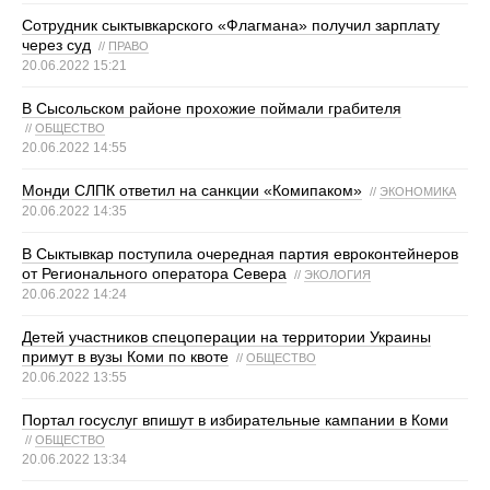
Сотрудник сыктывкарского «Флагмана» получил зарплату
через суд
//
ПРАВО
20.06.2022 15:21
В Сысольском районе прохожие поймали грабителя
//
ОБЩЕСТВО
20.06.2022 14:55
Монди СЛПК ответил на санкции «Комипаком»
//
ЭКОНОМИКА
20.06.2022 14:35
В Сыктывкар поступила очередная партия евроконтейнеров
от Регионального оператора Севера
//
ЭКОЛОГИЯ
20.06.2022 14:24
Детей участников спецоперации на территории Украины
примут в вузы Коми по квоте
//
ОБЩЕСТВО
20.06.2022 13:55
Портал госуслуг впишут в избирательные кампании в Коми
//
ОБЩЕСТВО
20.06.2022 13:34