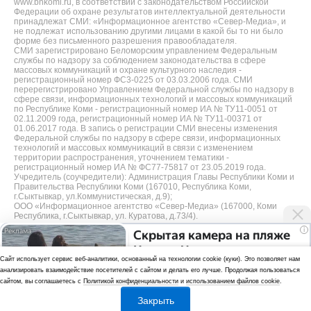
www.bnkomi.ru, в соответствии с законодательством Российской
Федерации об охране результатов интеллектуальной деятельности
принадлежат СМИ: «Информационное агентство «Север-Медиа», и
не подлежат использованию другими лицами в какой бы то ни было
форме без письменного разрешения правообладателя.
СМИ зарегистрировано Беломорским управлением Федеральным
службы по надзору за соблюдением законодательства в сфере
массовых коммуникаций и охране культурного наследия -
регистрационный номер ФС3-0225 от 03.03.2006 года. СМИ
перерегистрировано Управлением Федеральной службы по надзору в
сфере связи, информационных технологий и массовых коммуникаций
по Республике Коми - регистрационный номер ИА № ТУ11-0051 от
02.11.2009 года, регистрационный номер ИА № ТУ11-00371 от
01.06.2017 года. В запись о регистрации СМИ внесены изменения
Федеральной службы по надзору в сфере связи, информационных
технологий и массовых коммуникаций в связи с изменением
территории распространения, уточнением тематики -
регистрационный номер ИА № ФС77-75817 от 23.05.2019 года.
Учредитель (соучредители): Администрация Главы Республики Коми и
Правительства Республики Коми (167010, Республика Коми,
г.Сыктывкар, ул.Коммунистическая, д.9);
ООО «Информационное агентство «Север-Медиа» (167000, Коми
Республика, г.Сыктывкар, ул. Куратова, д.73/4).
i
Скрытая камера на пляже
Разработка сайта — web-студия «Цифровой Век»
Крыма: Что люди
Cайт использует сервис веб-аналитики, основанный на технологии cookie (куки). Это позволяет нам
Политика
вытворяют, когда их не
анализировать взаимодействие посетителей с сайтом и делать его лучше. Продолжая пользоваться
видят...
конфиденциальности
сайтом, вы соглашаетесь с
Политикой конфиденциальности
и
использованием файлов cookie
.
Использование аналитики и файлов куки
Закрыть
*