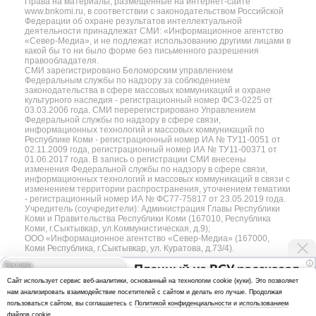
Права на материалы, размещённые на интернет-сайте
www.bnkomi.ru, в соответствии с законодательством Российской
Федерации об охране результатов интеллектуальной
деятельности принадлежат СМИ: «Информационное агентство
«Север-Медиа», и не подлежат использованию другими лицами в
какой бы то ни было форме без письменного разрешения
правообладателя.
СМИ зарегистрировано Беломорским управлением
Федеральным службы по надзору за соблюдением
законодательства в сфере массовых коммуникаций и охране
культурного наследия - регистрационный номер ФС3-0225 от
03.03.2006 года. СМИ перерегистрировано Управлением
Федеральной службы по надзору в сфере связи,
информационных технологий и массовых коммуникаций по
Республике Коми - регистрационный номер ИА № ТУ11-0051 от
02.11.2009 года, регистрационный номер ИА № ТУ11-00371 от
01.06.2017 года. В запись о регистрации СМИ внесены
изменения Федеральной службы по надзору в сфере связи,
информационных технологий и массовых коммуникаций в связи с
изменением территории распространения, уточнением тематики
- регистрационный номер ИА № ФС77-75817 от 23.05.2019 года.
Учредитель (соучредители): Администрация Главы Республики
Коми и Правительства Республики Коми (167010, Республика
Коми, г.Сыктывкар, ул.Коммунистическая, д.9);
ООО «Информационное агентство «Север-Медиа» (167000,
Коми Республика, г.Сыктывкар, ул. Куратова, д.73/4).
i
Пленный из ВСУ рассказал
Разработка сайта — web-студия «Цифровой Век»
Cайт использует сервис веб-аналитики, основанный на технологии cookie (куки). Это позволяет
об отношении украинцев
нам анализировать взаимодействие посетителей с сайтом и делать его лучше. Продолжая
Политика
к Донецку и Луганску
пользоваться сайтом, вы соглашаетесь с
Политикой конфиденциальности
и
использованием
конфиденциальности
файлов cookie
.