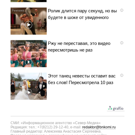
Ролик длится пару секунд, но вы
i
будете в шоке от увиденного
Ржу не переставая, это видео
i
пересмотришь не раз
Этот танец невесты оставит вас
i
без слов! Пересмотрела 10 раз
СМИ: «Информационное агентство «Север-Медиа»
Редакция: тел.: +7(8212) 29-12-40, e-mail:
redaktor@bnkomi.ru
Главный редактор: Алексеева Анастасия Сергеевна.