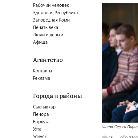
Рабочий человек
Здоровая Республика
Заповедная Коми
Печать века
Люди и деньги
Афиша
Агентство
Контакты
Реклама
Города и районы
Сыктывкар
Печора
Воркута
Фото Сергея Парш
Ухта
Усинск
18
230