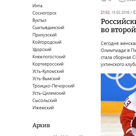
Инта
21:52,
13.02.2018
/
Сосногорск
Вуктыл
Российск
Сыктывдинский
во второ
Прилузский
Койгородский
Сегодня женска
Удорский
Олимпиаде в Пх
Княжпогостский
стала сборная С
ухтинского клуб
Корткеросский
Усть-Куломский
Усть-Вымский
Троицко-Печорский
Усть-Цилемский
Сысольский
Ижемский
Архив