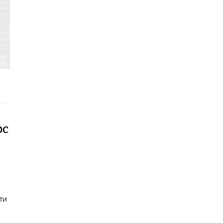
рс
ти