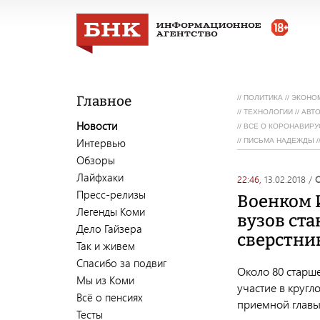
Главное
//
ПОЛИТИКА
//
ЭКОНО
//
ТЕХНОЛОГИИ
//
АВТ
Новости
//
ВСЕ О КОРОНАВИРУ
Интервью
//
ПИСЬМА НАДЕЖДЫ
/
Обзоры
Лайфхаки
22:46,
13.02.2018
/
Пресс-релизы
Военком 
Легенды Коми
вузов ст
Дело Гайзера
сверстни
Так и живем
Спасибо за подвиг
Около 80 старше
Мы из Коми
участие в круг
Всё о пенсиях
приемной главы 
Тесты