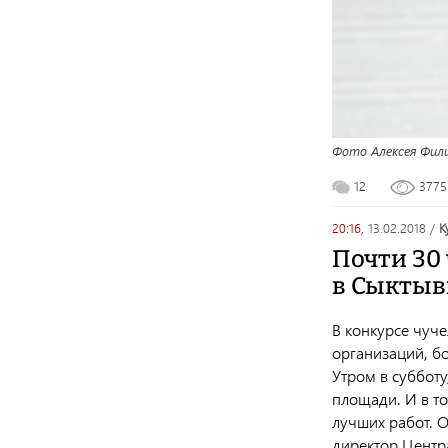
Фото Алексея Фил
12
377
20:16,
13.02.2018
/
Почти 30
в Сыктыв
В конкурсе чуче
организаций, б
Утром в субботу
площади. И в то
лучших работ. О
директор Центр