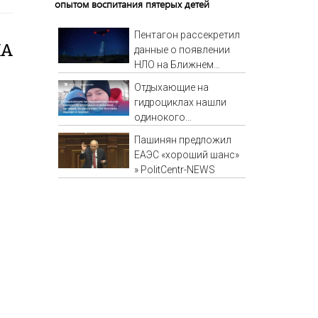
опытом воспитания пятерых детей
Пентагон рассекретил
ША
данные о появлении
НЛО на Ближнем
Востоке
Отдыхающие на
гидроциклах нашли
одинокого
испуганного мальчика
Пашинян предложил
на лодке: он
ЕАЭС «хороший шанс»
рассказал, что его
» PolitCentr-NEWS
папа нырнул и пропал