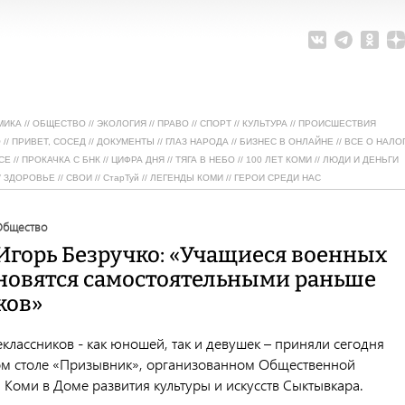
МИКА
//
ОБЩЕСТВО
//
ЭКОЛОГИЯ
//
ПРАВО
//
СПОРТ
//
КУЛЬТУРА
//
ПРОИСШЕСТВИЯ
О
//
ПРИВЕТ, СОСЕД
//
ДОКУМЕНТЫ
//
ГЛАЗ НАРОДА
//
БИЗНЕС В ОНЛАЙНЕ
//
ВСЕ О НАЛО
СЕ
//
ПРОКАЧКА С БНК
//
ЦИФРА ДНЯ
//
ТЯГА В НЕБО
//
100 ЛЕТ КОМИ
//
ЛЮДИ И ДЕНЬГИ
/
ЗДОРОВЬЕ
//
СВОИ
//
СтарТуй
//
ЛЕГЕНДЫ КОМИ
//
ГЕРОИ СРЕДИ НАС
общество
Игорь Безручко: «Учащиеся военных
ановятся самостоятельными раньше
ков»
классников - как юношей, так и девушек – приняли сегодня
лом столе «Призывник», организованном Общественной
Коми в Доме развития культуры и искусств Сыктывкара.