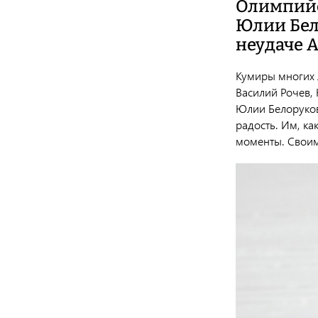
Олимпийс
Юлии Бел
неудаче 
Кумиры многих 
Василий Рочев,
Юлии Белоруков
радость. Им, ка
моменты. Своим