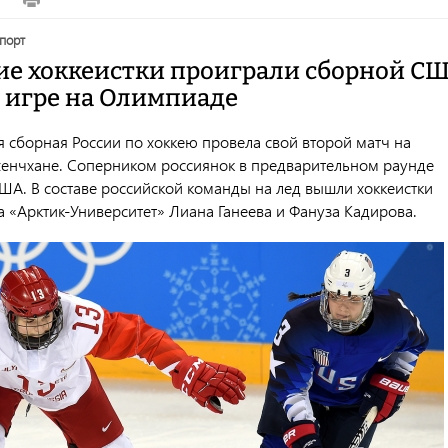
спорт
ие хоккеистки проиграли сборной С
й игре на Олимпиаде
я сборная России по хоккею провела свой второй матч на
енчхане. Соперником россиянок в предварительном раунде
ША. В составе российской команды на лед вышли хоккеистки
а «Арктик-Университет» Лиана Ганеева и Фануза Кадирова.