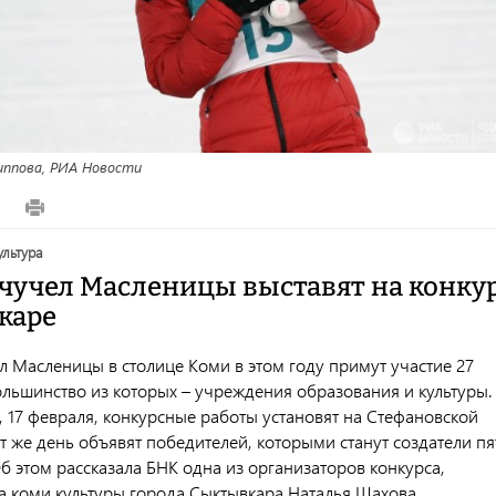
иппова, РИА Новости
5
культура
 чучел Масленицы выставят на конку
каре
л Масленицы в столице Коми в этом году примут участие 27
ольшинство из которых – учреждения образования и культуры.
, 17 февраля, конкурсные работы установят на Стефановской
т же день объявят победителей, которыми станут создатели пя
б этом рассказала БНК одна из организаторов конкурса,
а коми культуры города Сыктывкара Наталья Шахова.