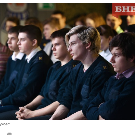
укова
0