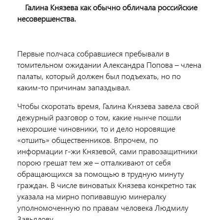
Галина Князева как обычно обличала российские
несовершенства.
Первые полчаса собравшиеся пребывали в
томительном ожидании Александра Попова – члена
палаты, который должен был подъехать, но по
каким-то причинам запаздывал.
Чтобы скоротать время, Галина Князева завела свой
дежурный разговор о том, какие нынче пошли
нехорошие чиновники, то и дело норовящие
«отшить» общественников. Впрочем, по
информации г-жи Князевой, сами правозащитники
порою грешат тем же – отталкивают от себя
обращающихся за помощью в трудную минуту
граждан. В числе виноватых Князева конкретно так
указала на мирно попивавшую минералку
уполномоченную по правам человека Людмилу
Завьялову.