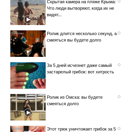
Скрытая камера на пляже Крыма:
i
Что люди вытворяют, когда их не
видят...
Ролик длится несколько секунд, а
i
смеяться вы будете долго
За 5 дней исчезнет даже самый
i
застарелый грибок: вот хитрость
Ролик из Омска: вы будете
i
смеяться долго
Этот трюк уничтожает грибок за 5
i