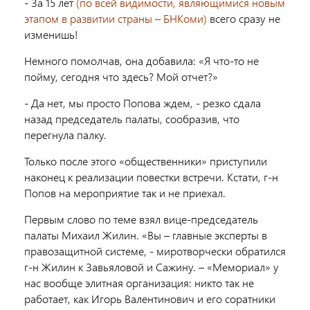
- За 15 лет
(по всей видимости, являющимися новым
этапом в развитии страны – БНКоми)
всего сразу не
изменишь!
Немного помолчав, она добавила: «Я что-то не
пойму, сегодня что здесь? Мой отчет?»
- Да нет, мы просто Попова ждем, - резко сдала
назад председатель палаты, сообразив, что
перегнула палку.
Только после этого «общественники» приступили
наконец к реализации повестки встречи. Кстати, г-н
Попов на мероприятие так и не приехал.
Первым слово по теме взял вице-председатель
палаты Михаил Жилин. «Вы – главные эксперты в
правозащитной системе, - миротворчески обратился
г-н Жилин к Завьяловой и Сажину. – «Мемориал» у
нас вообще элитная организация: никто так не
работает, как Игорь Валентинович и его соратники