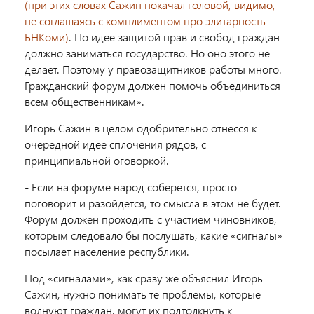
(при этих словах Сажин покачал головой, видимо,
не соглашаясь с комплиментом про элитарность –
БНКоми)
. По идее защитой прав и свобод граждан
должно заниматься государство. Но оно этого не
делает. Поэтому у правозащитников работы много.
Гражданский форум должен помочь объединиться
всем общественникам».
Игорь Сажин в целом одобрительно отнесся к
очередной идее сплочения рядов, с
принципиальной оговоркой.
- Если на форуме народ соберется, просто
поговорит и разойдется, то смысла в этом не будет.
Форум должен проходить с участием чиновников,
которым следовало бы послушать, какие «сигналы»
посылает население республики.
Под «сигналами», как сразу же объяснил Игорь
Сажин, нужно понимать те проблемы, которые
волнуют граждан, могут их подтолкнуть к