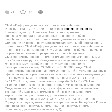
54
784
СМИ: «Информационное агентство «Север-Медиа»
Редакция: тел.: +7(8212) 29-12-40, e-mail:
redaktor@bnkomi.ru
Главный редактор: Алексеева Анастасия Сергеевна.
Права на материалы, размещённые на интернет-сайте
www.bnkomi.ru, в соответствии с законодательством Российской
Федерации об охране результатов интеллектуальной деятельности
принадлежат СМИ: «Информационное агентство «Север-Медиа», и
не подлежат использованию другими лицами в какой бы то ни было
форме без письменного разрешения правообладателя.
СМИ зарегистрировано Беломорским управлением Федеральным
службы по надзору за соблюдением законодательства в сфере
массовых коммуникаций и охране культурного наследия -
регистрационный номер ФС3-0225 от 03.03.2006 года. СМИ
перерегистрировано Управлением Федеральной службы по надзору в
сфере связи, информационных технологий и массовых коммуникаций
по Республике Коми - регистрационный номер ИА № ТУ11-0051 от
02.11.2009 года, регистрационный номер ИА № ТУ11-00371 от
01.06.2017 года. В запись о регистрации СМИ внесены изменения
Федеральной службы по надзору в сфере связи, информационных
технологий и массовых коммуникаций в связи с изменением
территории распространения, уточнением тематики -
регистрационный номер ИА № ФС77-75817 от 23.05.2019 года.
Учредитель (соучредители): Администрация Главы Республики Коми и
Правительства Республики Коми (167010, Республика Коми,
г.Сыктывкар, ул.Коммунистическая, д.9);