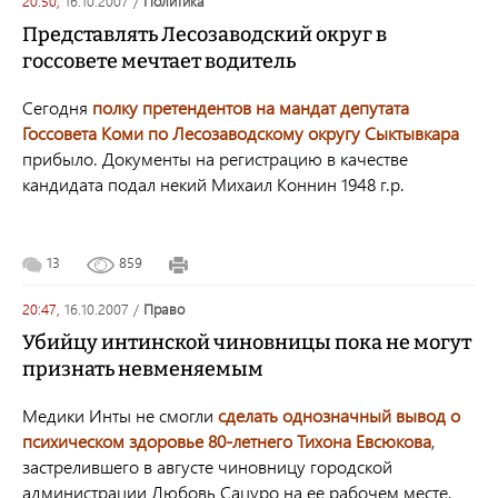
20:50,
16.10.2007
/
политика
Представлять Лесозаводский округ в
госсовете мечтает водитель
Сегодня
полку претендентов на мандат депутата
Госсовета Коми по Лесозаводскому округу Сыктывкара
прибыло. Документы на регистрацию в качестве
кандидата подал некий Михаил Коннин 1948 г.р.
13
859
20:47,
16.10.2007
/
право
Убийцу интинской чиновницы пока не могут
признать невменяемым
Медики Инты не смогли
сделать однозначный вывод о
психическом здоровье 80-летнего Тихона Евсюкова
,
застрелившего в августе чиновницу городской
администрации Любовь Сацуро на ее рабочем месте.