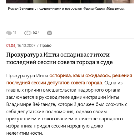
Роман Зенищев с подчиненными и новоселом Фарид-Хаджи Ибрагимом.
11
627
01:03,
16.10.2007
/
право
Прокуратура Инты оспаривает итоги
последней сессии совета города в суде
Прокуратура Инты
оспорила, как и ожидалось, решения
последней сессии депутатов совета города
. Одна из
главных причин вмешательства надзорного органа
заключается в руководителе администрации Инты
Владимире Вейгандте, который должен был сложить с
себя депутатские полномочия, однако своим
присутствием и голосованием в качестве народного
избранника придал сессии изрядную долю
нелегитимности.