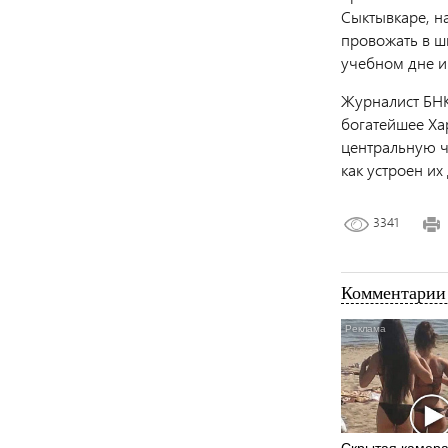
Сыктывкаре, н
провожать в ш
учебном дне и 
Журналист БНК
богатейшее Ха
центральную ча
как устроен и
3341
Комментарии 
Скрытая камера