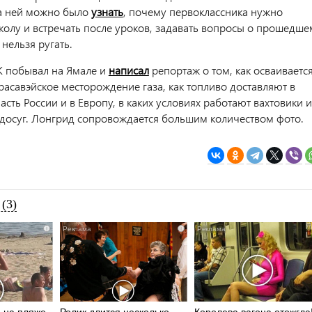
а ней можно было
узнать
, почему первоклассника нужно
колу и встречать после уроков, задавать вопросы о прошедше
нельзя ругать.
 побывал на Ямале и
написал
репортаж о том, как осваиваетс
расавэйское месторождение газа, как топливо доставляют в
сть России и в Европу, в каких условиях работают вахтовики и
х досуг. Лонгрид сопровождается большим количеством фото.
(3)
i
i
 на пляже
Ролик длится несколько
Королева вагона отожгла