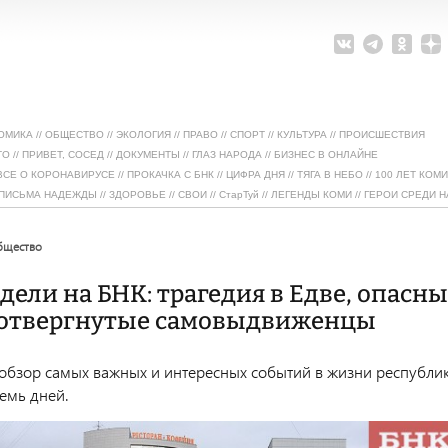
ОМИКА
//
ОБЩЕСТВО
//
ЭКОЛОГИЯ
//
ПРАВО
//
СПОРТ
//
КУЛЬТУРА
//
ПРОИСШЕСТВИЯ
ТО
//
ПРИВЕТ, СОСЕД
//
ДОКУМЕНТЫ
//
ГЛАЗ НАРОДА
//
БИЗНЕС В ОНЛАЙНЕ
ВСЕ О КОРОНАВИРУСЕ
//
ПРОКАЧКА С БНК
//
ЦИФРА ДНЯ
//
ТЯГА В НЕБО
//
100 ЛЕТ КОМИ
ПИСЬМА НАДЕЖДЫ
//
ЗДОРОВЬЕ
//
СВОИ
//
СтарТуй
//
ЛЕГЕНДЫ КОМИ
//
ГЕРОИ СРЕДИ Н
общество
дели на БНК: трагедия в Едве, опасн
 отвергнутые самовыдвиженцы
обзор самых важных и интересных событий в жизни республи
емь дней.