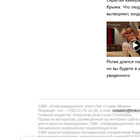
Крыма: Что люд
вытворяют, когд
видят...
Ролик длится па
но вы будете в 
увиденного
СМИ: «Информационное агентство «Север-Медиа»
Редакция: тел.: +7(8212) 29-12-40, e-mail:
redaktor@bnkom
Главный редактор: Алексеева Анастасия Сергеевна.
Права на материалы, размещённые на интернет-сайте w
деятельности принадлежат СМИ: «Информационное аген
письменного разрешения правообладателя.
СМИ зарегистрировано Беломорским управлением Федер
культурного наследия - регистрационный номер ФС3-02