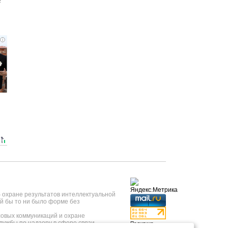
i
б охране результатов интеллектуальной
й бы то ни было форме без
овых коммуникаций и охране
лужбы по надзору в сфере связи,
Политика