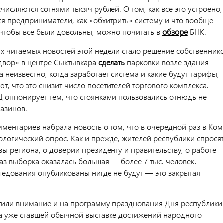
числяются сотнями тысяч рублей. О том, как все это устроено,
ся предприниматели, как «обхитрить» систему и что вообще
 чтобы все были довольны, можно почитать в
обзоре
БНК.
х читаемых новостей этой недели стало решение собственник
двор» в центре Сыктывкара
сделать
парковки возле здания
 неизвестно, когда заработает система и какие будут тарифы,
т, что это снизит число посетителей торгового комплекса.
Ц оппонирует тем, что стоянками пользовались отнюдь не
газинов.
ментариев набрала новость о том, что в очередной раз в Ком
логический опрос. Как и прежде, жителей республики спрося
ы региона, о доверии президенту и правительству, о работе
раз выборка оказалась большая — более 7 тыс. человек.
следования опубликованы нигде не будут — это закрытая
тили внимание и на программу празднования Дня республики
а уже ставшей обычной выставке достижений народного