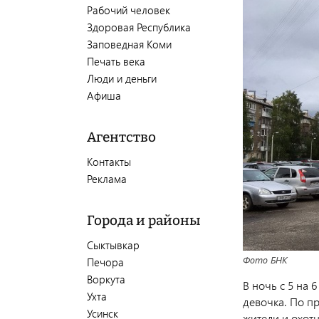
Рабочий человек
Здоровая Республика
Заповедная Коми
Печать века
Люди и деньги
Афиша
Агентство
Контакты
Реклама
Города и районы
Сыктывкар
Фото БНК
Печора
Воркута
В ночь с 5 на 
Ухта
девочка. По п
Усинск
жители и охотн