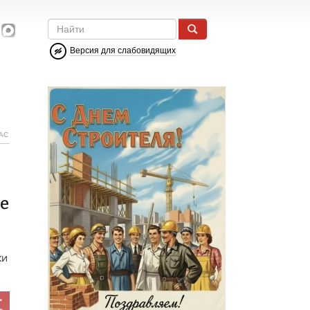
Версия для слабовидящих
АС
ые
ки