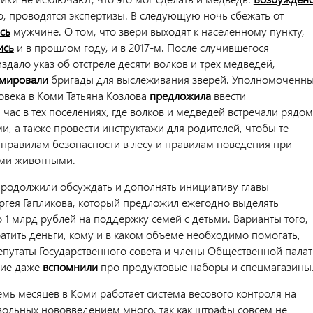
о, проводятся экспертизы. В следующую ночь сбежать от
сь
мужчине. О том, что звери выходят к населенному пункту,
ись
и в прошлом году, и в 2017-м. После случившегося
дало указ об отстреле десяти волков и трех медведей,
мировали
бригады для выслеживания зверей. Уполномоченн
овека в Коми Татьяна Козлова
предложила
ввести
час в тех поселениях, где волков и медведей встречали рядом
, а также провести инструктажи для родителей, чтобы те
 правилам безопасности в лесу и правилам поведения при
ими животными.
продолжили обсуждать и дополнять инициативу главы
ргея Гапликова, который предложил ежегодно выделять
 1 млрд рублей на поддержку семей с детьми. Варианты того,
ратить деньги, кому и в каком объеме необходимо помогать,
путаты Государственного совета и члены Общественной пала
ние даже
вспомнили
про продуктовые наборы и спецмагазины
емь месяцев в Коми работает система весового контроля на
вольных нововведением много, так как штрафы совсем не