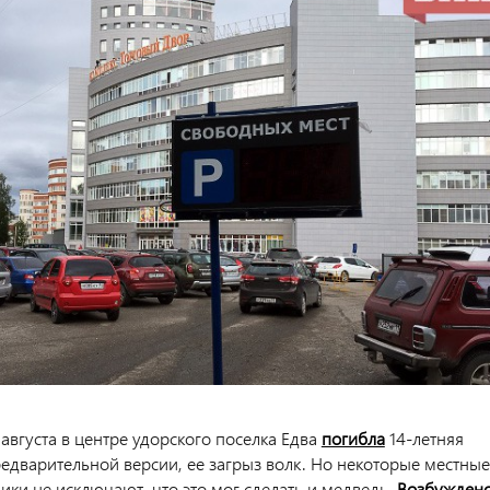
6 августа в центре удорского поселка Едва
погибла
14-летняя
редварительной версии, ее загрыз волк. Но некоторые местные
ики не исключают, что это мог сделать и медведь.
Возбужден