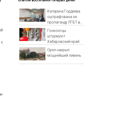
Катерина Гордеева
оштрафована за
пропаганду ЛГБТ в
интернете - Новости
ый
Гонконгцы
на Вести.ru
штурмуют
 с
Хабаровский край
Орел накрыл
мощнейший ливень
ты
.