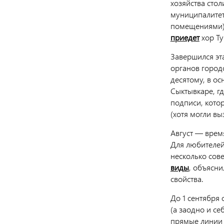
хозяйства стол
муниципалитет
помещениями).
приедет
хор Ту
Завершился эт
органов город
десятому, в о
Сыктывкаре, г
подписи, кото
(хотя могли вы
Август — время
Для любителей
несколько сов
виды
, объясни
свойства.
До 1 сентября 
(а заодно и се
прямые линии с