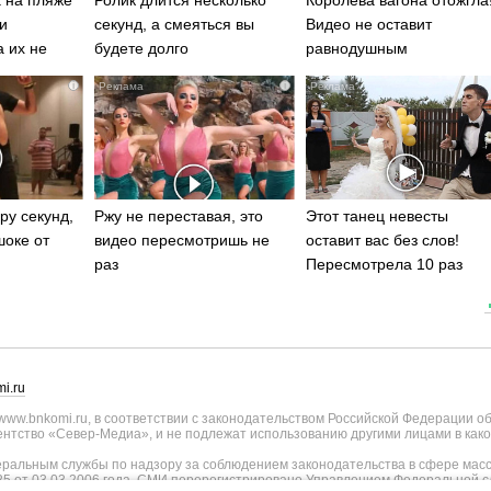
и
секунд, а смеяться вы
Видео не оставит
а их не
будете долго
равнодушным
i
i
ру секунд,
Ржу не переставая, это
Этот танец невесты
шоке от
видео пересмотришь не
оставит вас без слов!
раз
Пересмотрела 10 раз
i.ru
ww.bnkomi.ru, в соответствии с законодательством Российской Федерации о
тство «Север-Медиа», и не подлежат использованию другими лицами в како
альным службы по надзору за соблюдением законодательства в сфере масс
25 от 03.03.2006 года. СМИ перерегистрировано Управлением Федеральной с