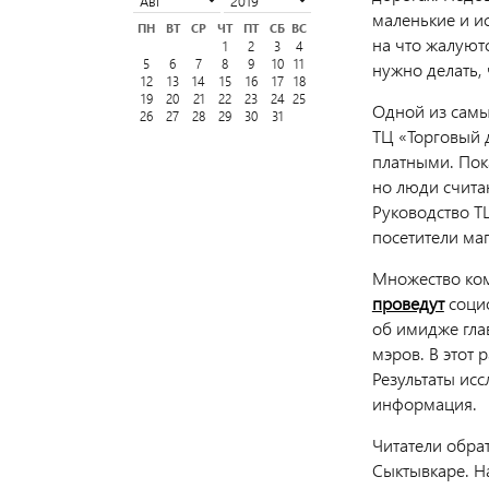
маленькие и ис
ПН
ВТ
СР
ЧТ
ПТ
СБ
ВС
на что жалуют
1
2
3
4
5
6
7
8
9
10
11
нужно делать,
12
13
14
15
16
17
18
19
20
21
22
23
24
25
Одной из самы
26
27
28
29
30
31
ТЦ «Торговый 
платными. Пока
но люди считаю
Руководство Т
посетители ма
Множество ком
проведут
социо
об имидже глав
мэров. В этот 
Результаты ис
информация.
Читатели обра
Сыктывкаре. Н