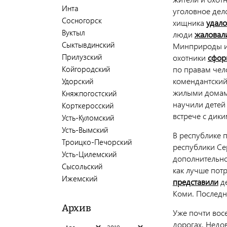
Инта
уголовное дел
Сосногорск
хищника
удало
Вуктыл
люди
жаловал
Сыктывдинский
Минприроды из
Прилузский
охотники
сфор
Койгородский
по правам чел
комендантский 
Удорский
жилыми домами
Княжпогостский
научили детей
Корткеросский
встрече с дик
Усть-Куломский
Усть-Вымский
В республике 
Троицко-Печорский
республики Се
Усть-Цилемский
дополнительно
Сысольский
как лучше пот
Ижемский
представили
де
Коми. Послед
Архив
Уже почти вос
дорогах. Недо