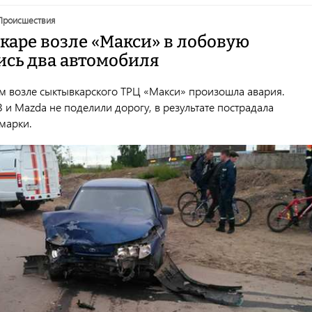
происшествия
каре возле «Макси» в лобовую
ись два автомобиля
м возле сыктывкарского ТРЦ «Макси» произошла авария.
и Mazda не поделили дорогу, в результате пострадала
марки.