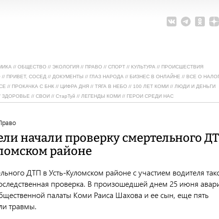
МИКА
//
ОБЩЕСТВО
//
ЭКОЛОГИЯ
//
ПРАВО
//
СПОРТ
//
КУЛЬТУРА
//
ПРОИСШЕСТВИЯ
О
//
ПРИВЕТ, СОСЕД
//
ДОКУМЕНТЫ
//
ГЛАЗ НАРОДА
//
БИЗНЕС В ОНЛАЙНЕ
//
ВСЕ О НАЛО
СЕ
//
ПРОКАЧКА С БНК
//
ЦИФРА ДНЯ
//
ТЯГА В НЕБО
//
100 ЛЕТ КОМИ
//
ЛЮДИ И ДЕНЬГИ
/
ЗДОРОВЬЕ
//
СВОИ
//
СтарТуй
//
ЛЕГЕНДЫ КОМИ
//
ГЕРОИ СРЕДИ НАС
право
ели начали проверку смертельного Д
уломском районе
льного ДТП в Усть-Куломском районе с участием водителя так
оследственная проверка. В произошедшей днем 25 июня авар
бщественной палаты Коми Раиса Шахова и ее сын, еще пять
ли травмы.