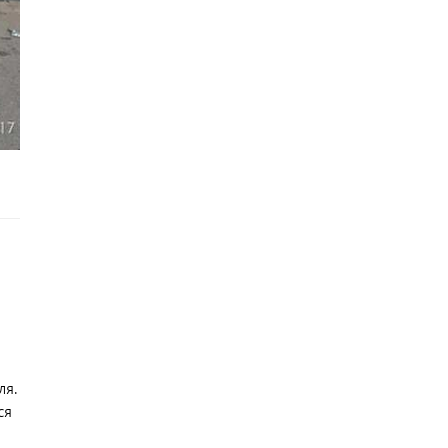
ля.
ся