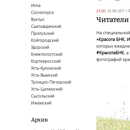
Инта
23:00,
25.06.2017
/
Сосногорск
Читатели
Вуктыл
Сыктывдинский
На специально
Прилузский
«Красота БНК. 
Койгородский
которых ежедне
Удорский
#КрасотаБНК
, 
Княжпогостский
фотографий кра
Корткеросский
Усть-Куломский
Усть-Вымский
Троицко-Печорский
Усть-Цилемский
Сысольский
Ижемский
Архив