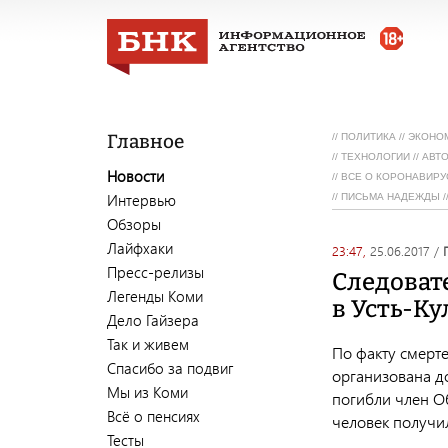
Главное
//
ПОЛИТИКА
//
ЭКОНО
//
ТЕХНОЛОГИИ
//
АВТ
Новости
//
ВСЕ О КОРОНАВИРУ
Интервью
//
ПИСЬМА НАДЕЖДЫ
/
Обзоры
Лайфхаки
23:47,
25.06.2017
/
Пресс-релизы
Следоват
Легенды Коми
в Усть-К
Дело Гайзера
Так и живем
По факту смерте
Спасибо за подвиг
организована д
Мы из Коми
погибли член О
Всё о пенсиях
человек получи
Тесты