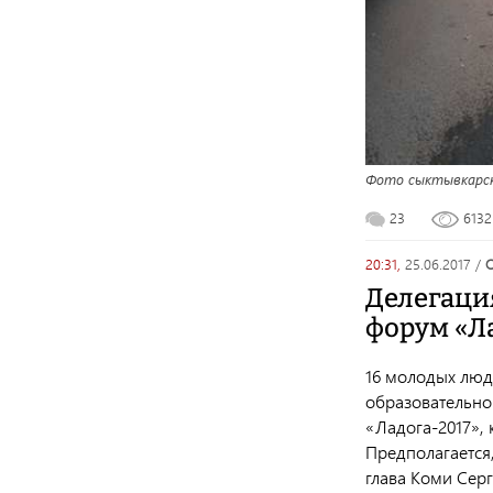
Фото сыктывкарск
23
613
20:31,
25.06.2017
/
Делегаци
форум «Л
16 молодых люд
образовательно
«Ладога-2017», 
Предполагается
глава Коми Серг