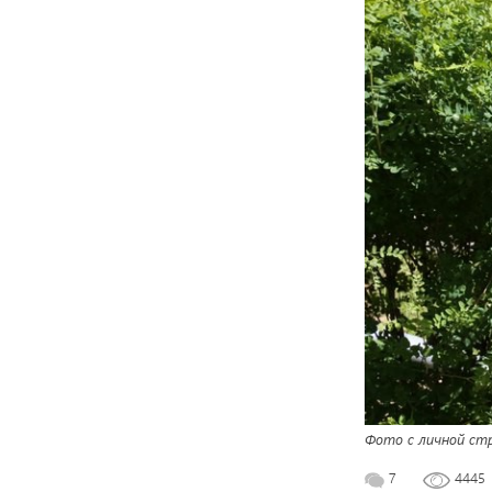
Фото с личной ст
7
4445