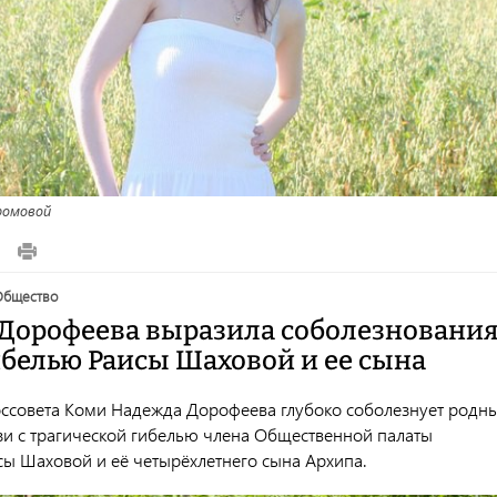
ромовой
общество
Дорофеева выразила соболезнования
ибелью Раисы Шаховой и ее сына
оссовета Коми Надежда Дорофеева глубоко соболезнует родн
язи с трагической гибелью члена Общественной палаты
сы Шаховой и её четырёхлетнего сына Архипа.