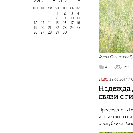
ПН
ВТ
СР
ЧТ
ПТ
СБ
ВС
1
2
3
4
5
6
7
8
9
10
11
12
13
14
15
16
17
18
19
20
21
22
23
24
25
26
27
28
29
30
Фото Светланы Г
4
1695
21:30,
25.06.2017
/
Надежда 
связи с г
Председатель Г
и близким в св
республики Раи