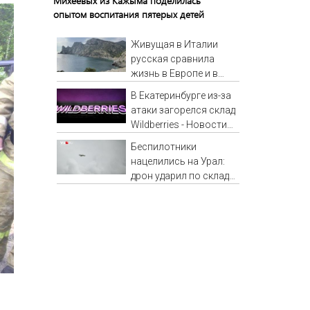
Михеевых из Кажыма поделилась
опытом воспитания пятерых детей
Живущая в Италии
русская сравнила
жизнь в Европе и в
Крыму
В Екатеринбурге из-за
атаки загорелся склад
Wildberries - Новости
на Вести.ru
Беспилотники
нацелились на Урал:
дрон ударил по складу
Wildberries — кадры