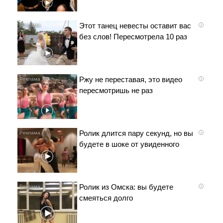
Этот танец невесты оставит вас
i
без слов! Пересмотрела 10 раз
Ржу не переставая, это видео
i
пересмотришь не раз
Ролик длится пару секунд, но вы
i
будете в шоке от увиденного
Ролик из Омска: вы будете
i
смеяться долго