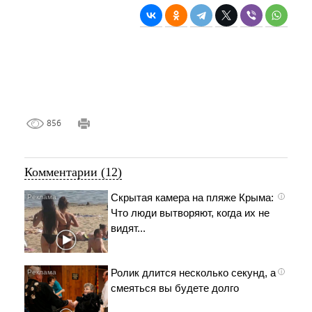
856
Комментарии (12)
Скрытая камера на пляже Крыма:
i
Что люди вытворяют, когда их не
видят...
Ролик длится несколько секунд, а
i
смеяться вы будете долго