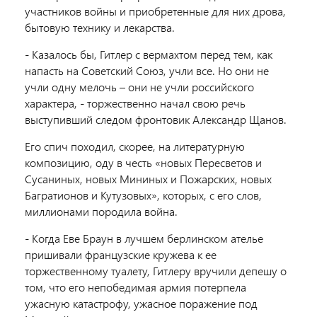
участников войны и приобретенные для них дрова,
бытовую технику и лекарства.
- Казалось бы, Гитлер с вермахтом перед тем, как
напасть на Советский Союз, учли все. Но они не
учли одну мелочь – они не учли российского
характера, - торжественно начал свою речь
выступивший следом фронтовик Александр Щанов.
Его спич походил, скорее, на литературную
композицию, оду в честь «новых Пересветов и
Сусаниных, новых Мининых и Пожарских, новых
Багратионов и Кутузовых», которых, с его слов,
миллионами породила война.
- Когда Еве Браун в лучшем берлинском ателье
пришивали французские кружева к ее
торжественному туалету, Гитлеру вручили депешу о
том, что его непобедимая армия потерпела
ужасную катастрофу, ужасное поражение под