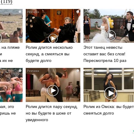
(119)
i
i
 на пляже
Ролик длится несколько
Этот танец невесты
и
секунд, а смеяться вы
оставит вас без слов!
а их не
будете долго
Пересмотрела 10 раз
i
i
ая, это
Ролик длится пару секунд,
Ролик из Омска: вы будет
ришь не
но вы будете в шоке от
смеяться долго
увиденного