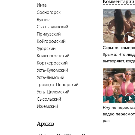
Комментарии 
Инта
Сосногорск
Вуктыл
Сыктывдинский
Прилузский
Койгородский
Удорский
Скрытая камера
Крыма: Что люд
Княжпогостский
вытворяют, когд
Корткеросский
видят...
Усть-Куломский
Усть-Вымский
Троицко-Печорский
Усть-Цилемский
Сысольский
Ижемский
Ржу не перестав
видео пересмот
раз
Архив