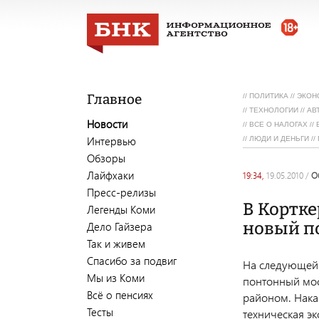
Главное
//
ПОЛИТИКА
//
ЭКОН
//
ТЕХНОЛОГИИ
//
АВ
Новости
//
ВСЕ О НАЛОГАХ
//
Интервью
//
ЛЮДИ И ДЕНЬГИ
//
Обзоры
Лайфхаки
19:34,
19.05.2010
/
Пресс-релизы
В Кортке
Легенды Коми
новый п
Дело Гайзера
Так и живем
Спасибо за подвиг
На следующей 
Мы из Коми
понтонный мост
Всё о пенсиях
районом. Нака
Тесты
техническая э