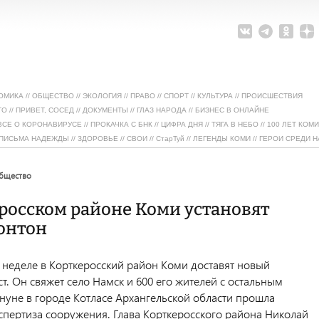
ОМИКА
//
ОБЩЕСТВО
//
ЭКОЛОГИЯ
//
ПРАВО
//
СПОРТ
//
КУЛЬТУРА
//
ПРОИСШЕСТВИЯ
ТО
//
ПРИВЕТ, СОСЕД
//
ДОКУМЕНТЫ
//
ГЛАЗ НАРОДА
//
БИЗНЕС В ОНЛАЙНЕ
ВСЕ О КОРОНАВИРУСЕ
//
ПРОКАЧКА С БНК
//
ЦИФРА ДНЯ
//
ТЯГА В НЕБО
//
100 ЛЕТ КОМИ
ПИСЬМА НАДЕЖДЫ
//
ЗДОРОВЬЕ
//
СВОИ
//
СтарТуй
//
ЛЕГЕНДЫ КОМИ
//
ГЕРОИ СРЕДИ Н
общество
росском районе Коми установят
онтон
неделе в Корткеросский район Коми доставят новый
. Он свяжет село Намск и 600 его жителей с остальным
нуне в городе Котласе Архангельской области прошла
кспертиза сооружения. Глава Корткеросского района Николай