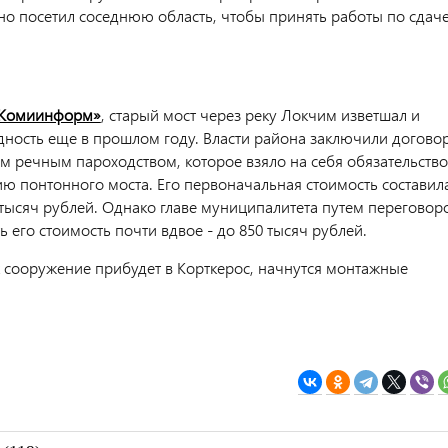
о посетил соседнюю область, чтобы принять работы по сдач
Комиинформ»
, старый мост через реку Локчим изветшал и
дность еще в прошлом году. Власти района заключили догово
им речным пароходством, которое взяло на себя обязательство
ию понтонного моста. Его первоначальная стоимость составил
 тысяч рублей. Однако главе муниципалитета путем переговор
ь его стоимость почти вдвое - до 850 тысяч рублей.
ак сооружение прибудет в Корткерос, начнутся монтажные