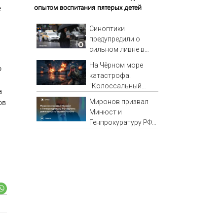
опытом воспитания пятерых детей
е
Синоптики
предупредили о
сильном ливне в
Москве 7 августа
На Чёрном море
р
катастрофа.
"Колоссальный
а
удар": Такого не
ов
Миронов призвал
было за всю СВО
Минюст и
Генпрокуратуру РФ
изучить
деятельность
партии Яблоко