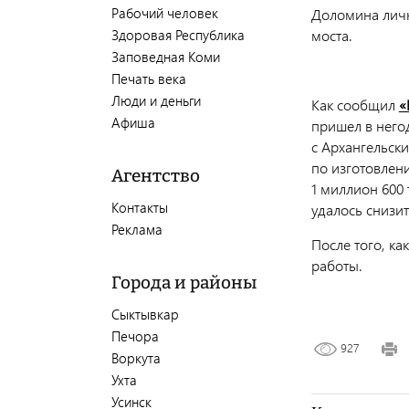
Рабочий человек
Доломина личн
Здоровая Республика
моста.
Заповедная Коми
Печать века
Люди и деньги
Как сообщил
«
Афиша
пришел в него
с Архангельск
по изготовлен
Агентство
1 миллион 600
Контакты
удалось снизит
Реклама
После того, к
работы.
Города и районы
Сыктывкар
Печора
927
Воркута
Ухта
Усинск