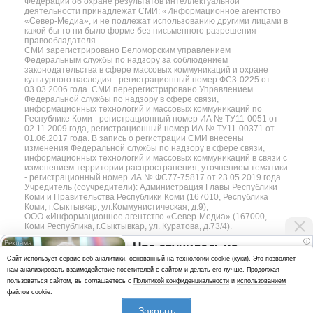
Федерации об охране результатов интеллектуальной
деятельности принадлежат СМИ: «Информационное агентство
«Север-Медиа», и не подлежат использованию другими лицами в
какой бы то ни было форме без письменного разрешения
правообладателя.
СМИ зарегистрировано Беломорским управлением
Федеральным службы по надзору за соблюдением
законодательства в сфере массовых коммуникаций и охране
культурного наследия - регистрационный номер ФС3-0225 от
03.03.2006 года. СМИ перерегистрировано Управлением
Федеральной службы по надзору в сфере связи,
информационных технологий и массовых коммуникаций по
Республике Коми - регистрационный номер ИА № ТУ11-0051 от
02.11.2009 года, регистрационный номер ИА № ТУ11-00371 от
01.06.2017 года. В запись о регистрации СМИ внесены
изменения Федеральной службы по надзору в сфере связи,
информационных технологий и массовых коммуникаций в связи с
изменением территории распространения, уточнением тематики
- регистрационный номер ИА № ФС77-75817 от 23.05.2019 года.
Учредитель (соучредители): Администрация Главы Республики
Коми и Правительства Республики Коми (167010, Республика
Коми, г.Сыктывкар, ул.Коммунистическая, д.9);
ООО «Информационное агентство «Север-Медиа» (167000,
Коми Республика, г.Сыктывкар, ул. Куратова, д.73/4).
i
Что случилось на
Разработка сайта — web-студия «Цифровой Век»
Cайт использует сервис веб-аналитики, основанный на технологии cookie (куки). Это позволяет
фестивале Вайкуле
нам анализировать взаимодействие посетителей с сайтом и делать его лучше. Продолжая
Политика
пользоваться сайтом, вы соглашаетесь с
Политикой конфиденциальности
и
использованием
конфиденциальности
файлов cookie
.
Использование аналитики и файлов куки
Закрыть
*