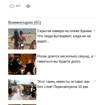
847
Комментарии (65)
Скрытая камера на пляже Крыма:
i
Что люди вытворяют, когда их не
видят...
Ролик длится несколько секунд, а
i
смеяться вы будете долго
Этот танец невесты оставит вас
i
без слов! Пересмотрела 10 раз