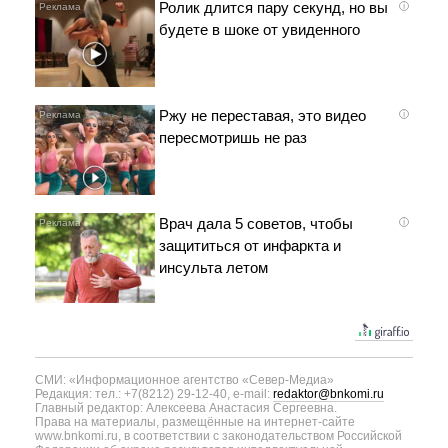
Ролик длится пару секунд, но вы
i
будете в шоке от увиденного
Ржу не переставая, это видео
i
пересмотришь не раз
Врач дала 5 советов, чтобы
i
защититься от инфаркта и
инсульта летом
СМИ: «Информационное агентство «Север-Медиа»
Редакция: тел.: +7(8212) 29-12-40, e-mail:
redaktor@bnkomi.ru
Главный редактор: Алексеева Анастасия Сергеевна.
Права на материалы, размещённые на интернет-сайте
www.bnkomi.ru, в соответствии с законодательством Российской