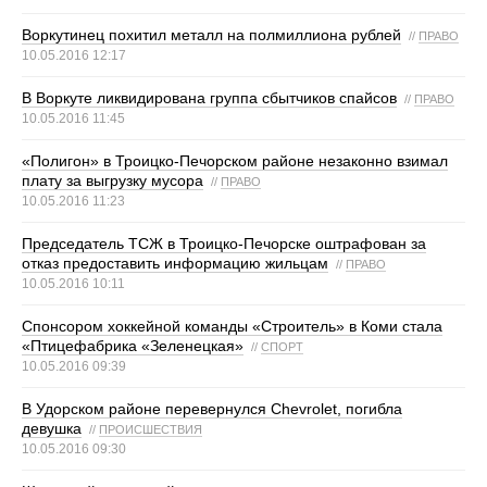
Воркутинец похитил металл на полмиллиона рублей
//
ПРАВО
10.05.2016 12:17
В Воркуте ликвидирована группа сбытчиков спайсов
//
ПРАВО
10.05.2016 11:45
«Полигон» в Троицко-Печорском районе незаконно взимал
плату за выгрузку мусора
//
ПРАВО
10.05.2016 11:23
Председатель ТСЖ в Троицко-Печорске оштрафован за
отказ предоставить информацию жильцам
//
ПРАВО
10.05.2016 10:11
Спонсором хоккейной команды «Строитель» в Коми стала
«Птицефабрика «Зеленецкая»
//
СПОРТ
10.05.2016 09:39
В Удорском районе перевернулся Chevrolet, погибла
девушка
//
ПРОИСШЕСТВИЯ
10.05.2016 09:30