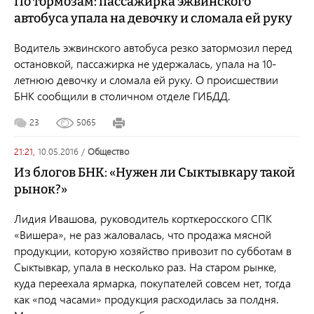
По тормозам: пассажирка эжвинского
автобуса упала на девочку и сломала ей руку
Водитель эжвинского автобуса резко затормозил перед
остановкой, пассажирка не удержалась, упала на 10-
летнюю девочку и сломала ей руку. О происшествии
БНК сообщили в столичном отделе ГИБДД.
23
5065
21:21,
10.05.2016
/
общество
Из блогов БНК: «Нужен ли Сыктывкару такой
рынок?»
Лидия Ивашова, руководитель корткеросского СПК
«Вишера», не раз жаловалась, что продажа мясной
продукции, которую хозяйство привозит по субботам в
Сыктывкар, упала в несколько раз. На старом рынке,
куда переехала ярмарка, покупателей совсем нет, тогда
как «под часами» продукция расходилась за полдня.