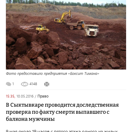
Фото предоставило предприятия «Боксит Тимана»
1
4148
15:35,
10.05.2016
/
право
В Сыктывкаре проводится доследственная
проверка по факту смерти выпавшего с
балкона мужчины
9 мая около 19 часов с пятого этажа одного из жилых