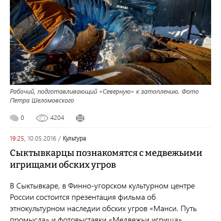
Рабочий, подготавливающий «Северную» к затоплению. Фото
Петра Шеломовского
0
4204
19:25,
10.05.2016
/
культура
Сыктывкарцы познакомятся с медвежьими
игрищами обских угров
В Сыктывкаре, в Финно-угорском культурном центре
России состоится презентация фильма об
этнокультурном наследии обских угров «Манси. Путь
промысла» и фотовыставки «Медвежьи игрища».