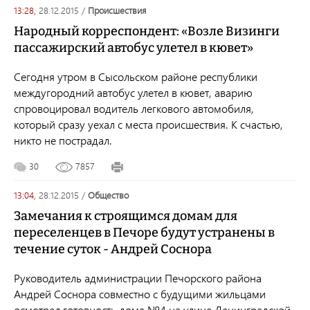
13:28,
28.12.2015
/
происшествия
Народный корреспондент: «Возле Визинги
пассажирский автобус улетел в кювет»
Сегодня утром в Сысольском районе республики
междугородний автобус улетел в кювет, аварию
спровоцировал водитель легкового автомобиля,
который сразу уехал с места происшествия. К счастью,
никто не пострадал.
30
7857
13:04,
28.12.2015
/
общество
Замечания к строящимся домам для
переселенцев в Печоре будут устранены в
течение суток - Андрей Соснора
Руководитель администрации Печорского района
Андрей Соснора совместно с будущими жильцами
осмотрел готовность дома №4 на улице Ленинградской,