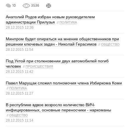
10
3536
Анатолий Родов избран новым руководителем
администрации Прилузья
//
ПОЛИТИКА
28.12.2015 12:36
Минпром будет опираться на мнение общественников при
решении ключевых задач - Николай Герасимов
//
ОБЩЕСТВО
28.12.2015 11:54
Под Ухтой при столкновении двух автомобилей погиб
человек
//
ПРОИСШЕСТВИЯ
28.12.2015 11:42
Павел Марущак сложил полномочия члена Избиркома Коми
//
ПОЛИТИКА
28.12.2015 11:27
В республике вдвое возросло количество ВИЧ-
инфицированных, основные переносчики - наркоманы
//
ОБЩЕСТВО
28.12.2015 11:14