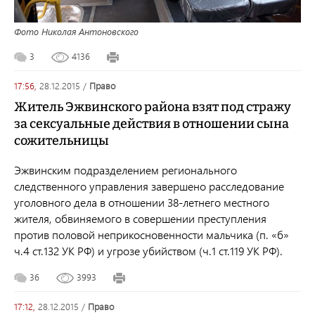
Фото Николая Антоновского
3
4136
17:56,
28.12.2015
/
право
Житель Эжвинского района взят под стражу
за сексуальные действия в отношении сына
сожительницы
Эжвинским подразделением регионального
следственного управления завершено расследование
уголовного дела в отношении 38-летнего местного
жителя, обвиняемого в совершении преступления
против половой неприкосновенности мальчика (п. «б»
ч.4 ст.132 УК РФ) и угрозе убийством (ч.1 ст.119 УК РФ).
36
3993
17:12,
28.12.2015
/
право