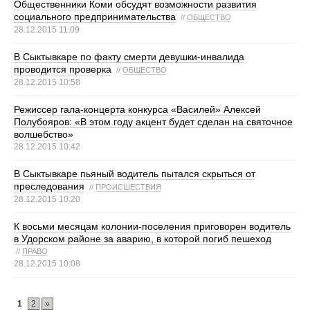
Общественники Коми обсудят возможности развития
социального предпринимательства
//
ОБЩЕСТВО
28.12.2015 11:09
В Сыктывкаре по факту смерти девушки-инвалида
проводится проверка
//
ОБЩЕСТВО
28.12.2015 10:58
Режиссер гала-концерта конкурса «Василей» Алексей
Полубояров: «В этом году акцент будет сделан на святочное
волшебство»
28.12.2015 10:42
В Сыктывкаре пьяный водитель пытался скрыться от
преследования
//
ПРОИСШЕСТВИЯ
28.12.2015 10:20
К восьми месяцам колонии-поселения приговорен водитель
в Удорском районе за аварию, в которой погиб пешеход
//
ПРАВО
28.12.2015 10:08
1
2
»