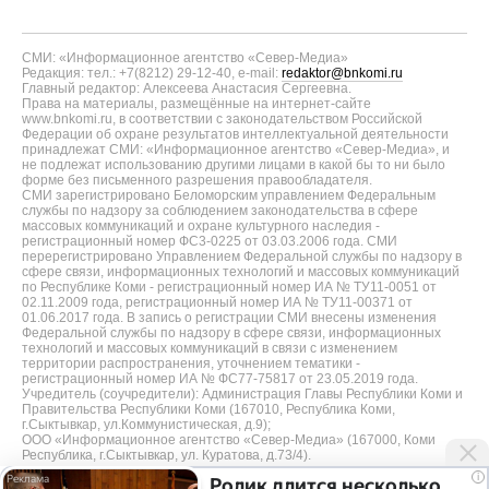
СМИ: «Информационное агентство «Север-Медиа»
Редакция: тел.: +7(8212) 29-12-40, e-mail:
redaktor@bnkomi.ru
Главный редактор: Алексеева Анастасия Сергеевна.
Права на материалы, размещённые на интернет-сайте
www.bnkomi.ru, в соответствии с законодательством Российской
Федерации об охране результатов интеллектуальной деятельности
принадлежат СМИ: «Информационное агентство «Север-Медиа», и
не подлежат использованию другими лицами в какой бы то ни было
форме без письменного разрешения правообладателя.
СМИ зарегистрировано Беломорским управлением Федеральным
службы по надзору за соблюдением законодательства в сфере
массовых коммуникаций и охране культурного наследия -
регистрационный номер ФС3-0225 от 03.03.2006 года. СМИ
перерегистрировано Управлением Федеральной службы по надзору в
сфере связи, информационных технологий и массовых коммуникаций
по Республике Коми - регистрационный номер ИА № ТУ11-0051 от
02.11.2009 года, регистрационный номер ИА № ТУ11-00371 от
01.06.2017 года. В запись о регистрации СМИ внесены изменения
Федеральной службы по надзору в сфере связи, информационных
технологий и массовых коммуникаций в связи с изменением
территории распространения, уточнением тематики -
регистрационный номер ИА № ФС77-75817 от 23.05.2019 года.
Учредитель (соучредители): Администрация Главы Республики Коми и
Правительства Республики Коми (167010, Республика Коми,
г.Сыктывкар, ул.Коммунистическая, д.9);
ООО «Информационное агентство «Север-Медиа» (167000, Коми
Республика, г.Сыктывкар, ул. Куратова, д.73/4).
i
Ролик длится несколько
Разработка сайта — web-студия «Цифровой Век»