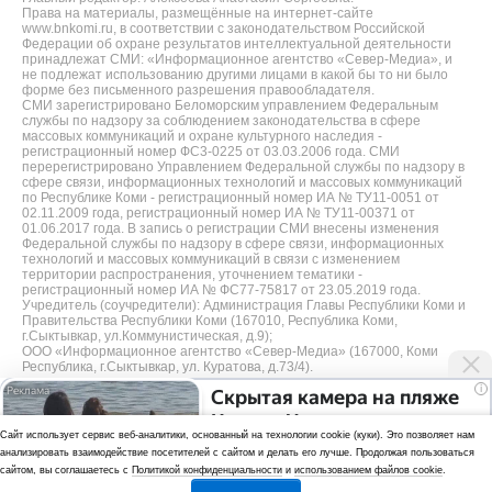
Права на материалы, размещённые на интернет-сайте
www.bnkomi.ru, в соответствии с законодательством Российской
Федерации об охране результатов интеллектуальной деятельности
принадлежат СМИ: «Информационное агентство «Север-Медиа», и
не подлежат использованию другими лицами в какой бы то ни было
форме без письменного разрешения правообладателя.
СМИ зарегистрировано Беломорским управлением Федеральным
службы по надзору за соблюдением законодательства в сфере
массовых коммуникаций и охране культурного наследия -
регистрационный номер ФС3-0225 от 03.03.2006 года. СМИ
перерегистрировано Управлением Федеральной службы по надзору в
сфере связи, информационных технологий и массовых коммуникаций
по Республике Коми - регистрационный номер ИА № ТУ11-0051 от
02.11.2009 года, регистрационный номер ИА № ТУ11-00371 от
01.06.2017 года. В запись о регистрации СМИ внесены изменения
Федеральной службы по надзору в сфере связи, информационных
технологий и массовых коммуникаций в связи с изменением
территории распространения, уточнением тематики -
регистрационный номер ИА № ФС77-75817 от 23.05.2019 года.
Учредитель (соучредители): Администрация Главы Республики Коми и
Правительства Республики Коми (167010, Республика Коми,
г.Сыктывкар, ул.Коммунистическая, д.9);
ООО «Информационное агентство «Север-Медиа» (167000, Коми
Республика, г.Сыктывкар, ул. Куратова, д.73/4).
i
Скрытая камера на пляже
Разработка сайта — web-студия «Цифровой Век»
Крыма: Что люди
Cайт использует сервис веб-аналитики, основанный на технологии cookie (куки). Это позволяет нам
Политика
вытворяют, когда их не
анализировать взаимодействие посетителей с сайтом и делать его лучше. Продолжая пользоваться
видят...
конфиденциальности
сайтом, вы соглашаетесь с
Политикой конфиденциальности
и
использованием файлов cookie
.
Использование аналитики и файлов куки