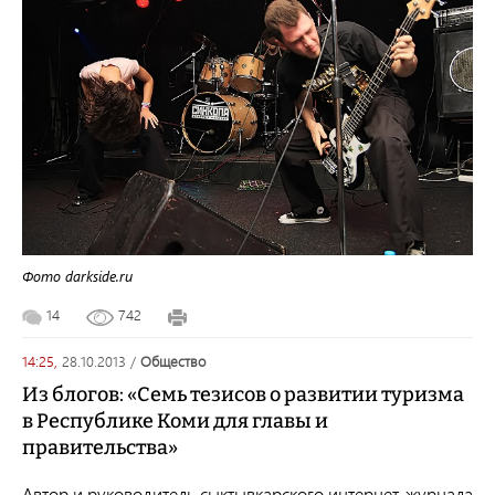
Фото darkside.ru
14
742
14:25,
28.10.2013
/
общество
Из блогов: «Семь тезисов о развитии туризма
в Республике Коми для главы и
правительства»
Автор и руководитель сыктывкарского интернет-журнала