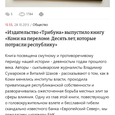
5
1784
15:55,
28.10.2013
/
общество
«Издательство «Трибуна» выпустило книгу
«Коми на переломе. Десять лет, которые
потрясли республику»
Книга посвящена смутному и противоречивому
периоду нашей истории - девяностым годам прошлого
века. Авторы - сыктывкарские журналисты Владимир
Сумароков и Виталий Шахов - рассказывают о том, как в
Коми менялись институты власти, проходила
приватизация республиканской собственности и
разворачивалась ожесточенная борьба местных элит за
сферы влияния. Одну из глав этой книги, повествующую
о головокружительном взлете и бесславной гибели
скандально известного банка «Европейский Север», мы
предлагаем читателям БНК.